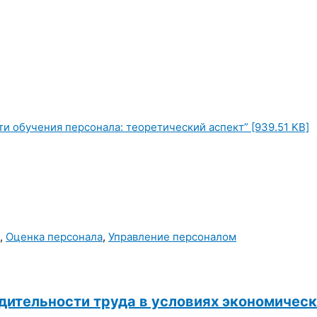
и обучения персонала: теоретический аспект” [939.51 KB]
,
Оценка персонала
,
Управление персоналом
дительности труда в условиях экономичес