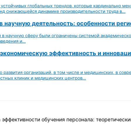
устойчивых глобальных трендов, которые кардинально мен
нд снижающейся динамике производительности труда в...
 научную деятельность: особенности реги
в научную сферу были ограничены системой академическог
едения и...
а экономическую эффективность и инновац
 развития организаций, в том числе и медицинских, в сов
стных клиник и медицинских центров...
а эффективности обучения персонала: теоретически