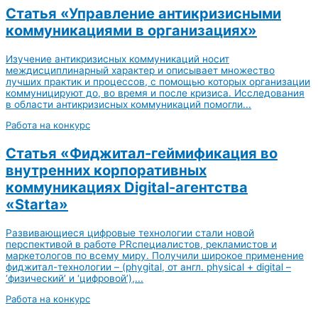
Статья «Управление антикризисными
коммуникациями в организациях»
Изучение антикризисных коммуникаций носит
междисциплинарный характер и описывает множество
лучших практик и процессов, с помощью которых организации
коммуницируют до, во время и после кризиса. Исследования
в области антикризисных коммуникаций помогли...
Работа на конкурс
Статья «Фиджитал-геймификация во
внутренних корпоративных
коммуникациях Digital-агентства
«Starta»
Развивающиеся цифровые технологии стали новой
перспективой в работе PRспециалистов, рекламистов и
маркетологов по всему миру. Получили широкое применение
фиджитал-технологии – (phygital, от англ. physical + digital –
‘физический’ и ‘цифровой’),...
Работа на конкурс