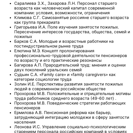
Саралиева З.Х., Захарова Л.Н. Персонал старшего
возраста как человеческий капитал современной
компании: условия, возможности, ограничения
Климова С.Г. Самозанятые россияне старшего возраста
как группа прекариата
Григорьева И.А. Поле изучения занятости пожилых.
Пересечение интересов государства, общества, семей и
пожилых
Барков С.А. Молодые и возрастные работники на
постиндустриальном рынке труда
Елютина М.Э. Концепт пролонгирования
профессионально-трудовой деятельности пенсионеров
по возрасту и его практические резонансы
Багирова А.П. Прародительский труд: мнения и оценки
двух поколений уральских семей
Судьин С.А. «Family care» и «family caregivers» как
категории социологии труда
Золин И.Е. Перспективы развития занятости пожилых
людей в современном российском обществе
Прохорова М.В. Положительные и отрицательные мотивы
труда работников среднего возраста (49-60 лет) .
Прохорова М.В. Поведенческие стратегии работающих
пенсионеров
Ермилова А.В. Пенсионная реформа как барьер,
затрудняющий интеграцию молодежи в сферу занятости
населения
Леонова И.С. Управление социально-психологическим
старением персонала российских компаний в условиях