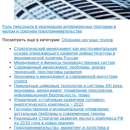
Роль персонала в реализации антикризисных программ в
малом и среднем предпринимательстве
Посмотреть еще в категории:
Сборники научных трудов
Стратегический менеджмент как инструментальная
основа опережающего развития инфраструктуры в
экономической политике России
Менеджмент и финансы производственных систем
Современный менеджмент: проблемы, анализ
тенденций, перспективы развития
Экономика и менеджмент в современной индустрии
спорта
Прикладные цифровые технологии и системы XXI века:
экономика, менеджмент, управление персоналом,
информационная безопасность, право
Управление устойчивым развитием топливно-
энергетического комплекса ‒ 2022
Государственное и муниципальное управление:
актуальные проблемы и современные тренды
Реализация Стратегии развития лесного комплекса РФ
до 2030 года в новых реалиях
Предпринимательство, маркетинг и логистика в