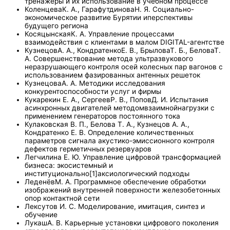
тренажеры и их использование в учебном процессе
КоленцеваК. А., ГарафутдиноваН. Я. Социально-
экономическое развитие Бурятии иперспективы
будущего региона
КосяцынскаяК. А. Управление процессами
взаимодействия с клиентами в малом DIGITAL-агентстве
КузнецовА. А., КондратенкоЕ. В., БрыловаТ. Б., БеловаТ.
А. Совершенствование метода ультразвукового
неразрушающего контроля осей колесных пар вагонов с
использованием фазированных антенных решеток
КузнецоваА. А. Методики исследования
конкурентоспособности услуг и фирмы
Кукарекин Е. А., СергеевР. В., ПоповД. И. Испытания
асинхронных двигателей методомвзаимнойнагрузки с
применением генераторов постоянного тока
Кулаковская В. П., Белова Т. А., Кузнецов А. А.,
Кондратенко Е. В. Определение количественных
параметров сигнала акустико-эмиссионного контроля
дефектов герметичных резервуаров
Легчилина Е. Ю. Управление цифровой трансформацией
бизнеса: экосистемный и
институционально[1]аксиологический подходы
ЛеденёвМ. А. Программное обеспечение обработки
изображений внутренней поверхности железобетонных
опор контактной сети
Лексутов И. С. Моделирование, имитация, синтез и
обучение
ЛукашА. В. Карьерные установки цифрового поколения