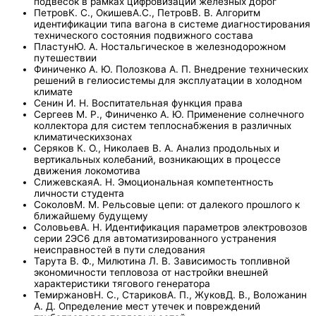
подвесок в рамках цифровизации железных дорог
ПетровК. С., ОкишевА.С., ПетровВ. В. Алгоритм
идентификации типа вагона в системе диагностирования
технического состояния подвижного состава
ПластунЮ. А. Ностальгическое в железнодорожном
путешествии
Финиченко А. Ю. Полозкова А. П. Внедрение технических
решений в гелиосистемы для эксплуатации в холодном
климате
Сенин И. Н. Воспитательная функция права
Сергеев М. Р., Финиченко А. Ю. Применение солнечного
коллектора для систем теплоснабжения в различных
климатическихзонах
Серяков К. О., Николаев В. А. Анализ продольных и
вертикальных колебаний, возникающих в процессе
движения локомотива
СлижевскаяА. Н. Эмоциональная компетентность
личности студента
СоколовМ. М. Рельсовые цепи: от далекого прошлого к
ближайшему будущему
СоловьевА. Н. Идентификация параметров электровозов
серии 2ЭС6 для автоматизированного устранения
неисправностей в пути следования
Тарута В. Ф., Милютина Л. В. Зависимость топливной
экономичности тепловоза от настройки внешней
характеристики тягового генератора
ТемиржановН. С., СтариковА. П., ЖуковД. В., Воложанин
А. Д. Определение мест утечек и повреждений