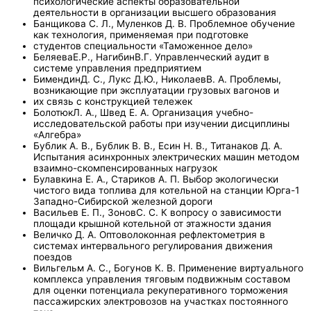
психологические аспекты образовательной
деятельности в организации высшего образования
Банщикова С. Л., Муленков Д. В. Проблемное обучение
как технология, применяемая при подготовке
студентов специальности «Таможенное дело»
БеляеваЕ.Р., НагибинВ.Г. Управленческий аудит в
системе управления предприятием
БимендинД. С., Лукс Д.Ю., НиколаевВ. А. Проблемы,
возникающие при эксплуатации грузовых вагонов и
их связь с конструкцией тележек
БолотюкЛ. А., Швед Е. А. Организация учебно-
исследовательской работы при изучении дисциплины
«Алгебра»
Бублик А. В., Бублик В. В., Есин Н. В., Титанаков Д. А.
Испытания асинхронных электрических машин методом
взаимно-скомпенсированных нагрузок
Булавкина Е. А., Стариков А. П. Выбор экологически
чистого вида топлива для котельной на станции Юрга-1
Западно-Сибирской железной дороги
Васильев Е. П., ЗоновС. С. К вопросу о зависимости
площади крышной котельной от этажности здания
Величко Д. А. Оптоволоконная рефлектометрия в
системах интервального регулирования движения
поездов
Вильгельм А. С., Богунов К. В. Применение виртуального
комплекса управления тяговым подвижным составом
для оценки потенциала рекуперативного торможения
пассажирских электровозов на участках постоянного