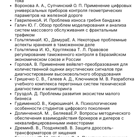
тока
Воронова А. А., Супчинский О. П. Применение цифровых
универсальных приборов контроля геометрических
параметров на железной дороге
ГавриленкоА. И. Проблема износа гребня бандажа
Галич Ю. Г. Обзор проблем моделирования и анализа
систем массового обслуживания с фрактальным
трафиком
ГольтяпинаИ. Ю., ДемураЕ. А. Некоторые проблемные
аспекты хранения в таможенном деле
Гольтяпина И. Ю., Круглякова Т. Л. Правовое
регулирование таможенного контроля в Евразийском
экономическом союзе и России
ГорловА. В. Применение вейвлет-преобразования для
количественной оценки акустических сигналов при
диагностировании высоковольтного оборудования
Гришечко С. В., Галеев А. Д., Ключников М. В. Разработка
учебного комплекса перегонных систем технической
диагностики и мониторинга
ГруздоА. Д. Проблемы развития экосистем малого
бизнеса
ГудименкоО. В., КирюшинаН. А. Психологические
особенности студентов цифрового поколения
ДолинченкоА. М. , БеляеваЕ.Р. Вопросы методического
обеспечения взаимодействия брокеров и дилеров с
неквалифицированными инвесторами
ДреминВ. В., ПоздняковВ. В. Защита дроссель-
трансформаторов от хищения