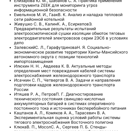
Елизарова Ю. М., Шабанов С. А. Практика применения
инструмента ZEEK для мониторинга угроз
информационной безопасности
Емельянов М. И., ГаакВ. К. Анализ и наладка тепловой
сети районной котельной
Живушко С. В., КалинК. А., ЕсиркеповЭ.
Предварительные результаты испытаний
электроосмотической сушки изоляции обмоток тяговых
электродвигателей электровозов серии 2ЭС6 в условиях
депо
ЗалевскийС. Л., ГарафутдиноваН. Я. Социально-
экономическое развитие территории Ханты-Мансийского
автономного округа с позиции технологий
импортозамещения
Илюхин Н. Н. , Авдеева К. В. Актуальные методы
определения мест повреждения кабелей системы
электроснабжения железнодорожного транспорта
Исачкин С. П., Четвергов В. А. Задачи и направления
подготовки кадров железнодорожного транспорта
России
Итяшев Р. А., ПетровП. Г. Диагностирование
технического состояния свинцово-кислотных
аккумуляторных батарей в системах оперативного
постоянного тока и источниках бесперебойного питания
Каштанов А. Л., Комяков А. А., Тарасевич В. А.
Экспериментальная оценка условий работы системы
тягового электроснабжения Восточного полигона
КлюкаВ. П., МосолС. А., Сергеев П. Б. Стенды-