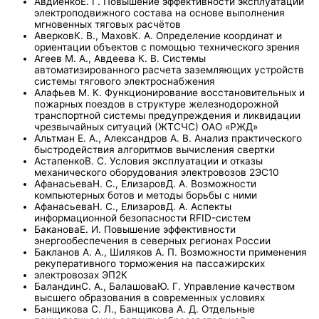
АвдиенкоЕ. Г. Повышение эффективности эксплуатации
электроподвижного состава на основе выполнения
мгновенных тяговых расчётов
АверковК. В., МаховК. А. Определение координат и
ориентации объектов с помощью технического зрения
Агеев М. А., Авдеева К. В. Системы
автоматизированного расчета заземляющих устройств
системы тягового электроснабжения
Алафьев М. К. Функционирование восстановительных и
пожарных поездов в структуре железнодорожной
транспортной системы предупреждения и ликвидации
чрезвычайных ситуаций (ЖТСЧС) ОАО «РЖД»
Альтман Е. А., Александров А. В. Анализ практического
быстродействия алгоритмов вычисления свертки
АстапенкоВ. С. Условия эксплуатации и отказы
механического оборудования электровозов 2ЭС10
АфанасьеваН. C., ЕлизаровД. А. Возможности
компьютерных ботов и методы борьбы с ними
АфанасьеваН. С., ЕлизаровД. А. Аспекты
информационной безопасности RFID-систем
БакановаЕ. И. Повышение эффективности
энергообеспечения в северных регионах России
Бакланов А. А., Шиляков А. П. Возможности применения
рекуперативного торможения на пассажирских
электровозах ЭП2К
БаландинС. А., БалашоваЮ. Г. Управление качеством
высшего образования в современных условиях
Банщикова С. Л., Банщикова А. Д. Отдельные