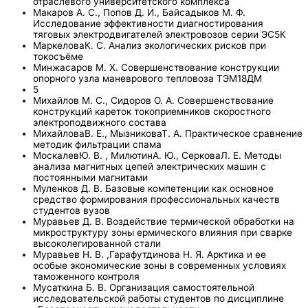
отраслевого университетского комплекса
Макаров А. С., Попов Д. И., Байсадыков М. Ф.
Исследование эффективности диагностирования
тяговых электродвигателей электровозов серии ЭС5К
МаркеловаК. С. Анализ экологических рисков при
токосъёме
Минжасаров М. Х. Совершенствование конструкции
опорного узла маневрового тепловоза ТЭМ18ДМ
5
Михайлов М. С., Сидоров О. А. Совершенствование
конструкций кареток токоприемников скоростного
электроподвижного состава
МихайловаВ. Е., МызниковаТ. А. Практическое сравнение
методик фильтрации спама
МоскалевЮ. В. , МилютинА. Ю., СерковаЛ. Е. Методы
анализа магнитных цепей электрических машин с
постоянными магнитами
Муленков Д. В. Базовые компетенции как основное
средство формирования профессиональных качеств
студентов вузов
Муравьев Д. В. Воздействие термической обработки на
микроструктуру зоны ермического влияния при сварке
высоколегированной стали
Муравьев Н. В. ,Гарафутдинова Н. Я. Арктика и ее
особые экономические зоны в современных условиях
таможенного контроля
Мусаткина Б. В. Организация самостоятельной
исследовательской работы студентов по дисциплине