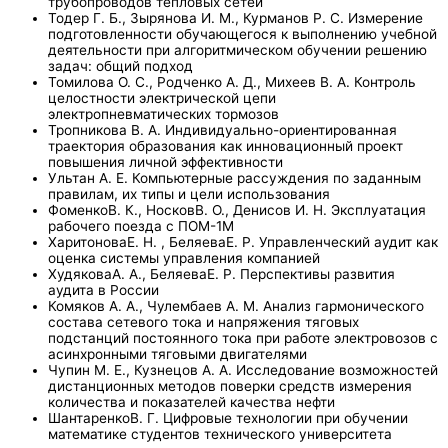
трубопроводов тепловых сетей
Тодер Г. Б., Зырянова И. М., Курманов Р. С. Измерение
подготовленности обучающегося к выполнению учебной
деятельности при алгоритмическом обучении решению
задач: общий подход
Томилова О. С., Родченко А. Д., Михеев В. А. Контроль
целостности электрической цепи
электропневматических тормозов
Тропникова В. А. Индивидуально-ориентированная
траектория образования как инновационный проект
повышения личной эффективности
Ультан А. Е. Компьютерные рассуждения по заданным
правилам, их типы и цели использования
ФоменкоВ. К., НосковВ. О., Денисов И. Н. Эксплуатация
рабочего поезда с ПОМ-1М
ХаритоноваЕ. Н. , БеляеваЕ. Р. Управленческий аудит как
оценка системы управления компанией
ХудяковаА. А., БеляеваЕ. Р. Перспективы развития
аудита в России
Комяков А. А., Чулембаев А. М. Анализ гармонического
состава сетевого тока и напряжения тяговых
подстанций постоянного тока при работе электровозов с
асинхронными тяговыми двигателями
Чупин М. Е., Кузнецов А. А. Исследование возможностей
дистанционных методов поверки средств измерения
количества и показателей качества нефти
ШантаренкоВ. Г. Цифровые технологии при обучении
математике студентов технического университета