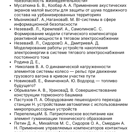
«Безопасность жизнедеятельности»
Мусаткина Б. В., Кообар А. А. Применение акустических
экранов малой высоты для защиты от шума подвижного
состава на урбанизированных территориях
МызниковаТ. А.,НагановаВ. М. BI-системы в сфере
информационной безопасности
НезевакВ. Л., КремлевИ. А., СамолиновС. С.
Формирование модели статического компенсатора
реактивной мощности в тяговом электроснабжении
НезевакВ. Л., СидоровО. А., ДмитриевА. Д.
Моделирование работы устройств накопления
электроэнергии в системе тягового электроснабжения
постоянного тока
Родина Д. Е.,
Николаев В. А. О динамической нагруженности
элементов системы колесо — рельс при движении
грузового вагона в кривом участке пути
НовиковаВ. Е., ФиниченкоА. Ю. Водород — топливо
будущего?
Обрывалин А. В., УраковаД. В. Совершенствование
конструкции тормозного башмака
Пастухов П. А. Оборудование пешеходного перехода
станции Н. устройствами автоматики с использованием
микропроцессорных устройств
ПерепелицаМ. Б. Патриотическое воспитание как
элемент гуманизации технического образования
Петин Д. А., Михайлов М. С., Сидоров О. А., Смердин А.
Н. Применение управляемых компенсаторов контактных