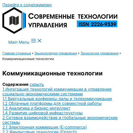
Перейти к содержимому
Main Menu
Главная страница
»
Энциклопедия управления
»
Технологии управления
»
Коммуникационные технологии
Коммуникационные технологии
Содержание
скрыть
1
Интеграция технологий коммуникации в управление
социально-экономическими системами
1.1
Виртуальные конференц-залы и телекоммуникации
1.2
Облачные платформы для совместной работы
1.3
Аналитика и бизнес-интеллект
1.4
Развитие цифровой инфраструктуры
2
Сетевое взаимодействие и глобальные экономические
системы
2.1
Электронная коммерция (E-commerce)
2.2
Финансовые технологии (Fintech)