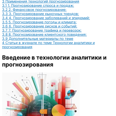
3
Применения технологий прогнозирования
3.1
1. Прогнозирование спроса и продаж:
3.2
2. Финансовое прогнозирование:
3.3
3. Прогнозирование рыночных трендов:
3.4
4. Прогнозирование заболеваний и эпидемий:
3.5
5. Прогнозирование погоды и климата:
3.6
6. Прогнозирование рисков и событий:
3.7
7. Прогнозирование трафика и перевозок:
3.8
8. Прогнозирование клиентского поведения:
3.9
Дополнительные материалы по теме
4
Статьи в журнале по теме Технологии аналитики и
прогнозирования
Введение в технологии аналитики и
прогнозирования