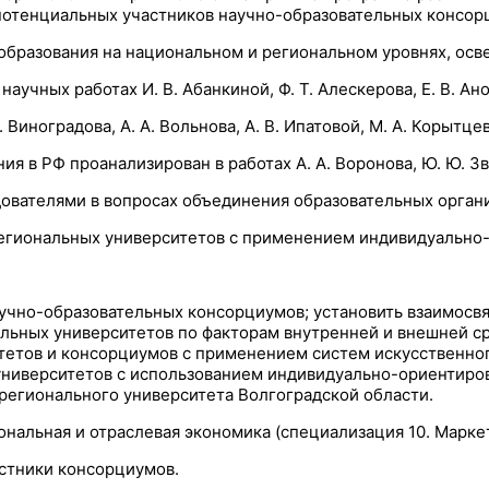
 потенциальных участников научно-образовательных консо
вания на национальном и региональном уровнях, освещены в пу
ботах И. В. Абанкиной, Ф. Т. Алескерова, Е. В. Аноховой, А. 
иноградова, А. А. Вольнова, А. В. Ипатовой, М. А. Корытцевой
Ф проанализирован в работах А. А. Воронова, Ю. Ю. Звездо
вателями в вопросах объединения образовательных организ
региональных университетов с применением индивидуально
учно-образовательных консорциумов; установить взаимосв
льных университетов по факторам внутренней и внешней ср
тетов и консорциумов с применением систем искусственног
университетов с использованием индивидуально-ориентиро
регионального университета Волгоградской области.
нальная и отраслевая экономика (специализация 10. Маркет
стники консорциумов.