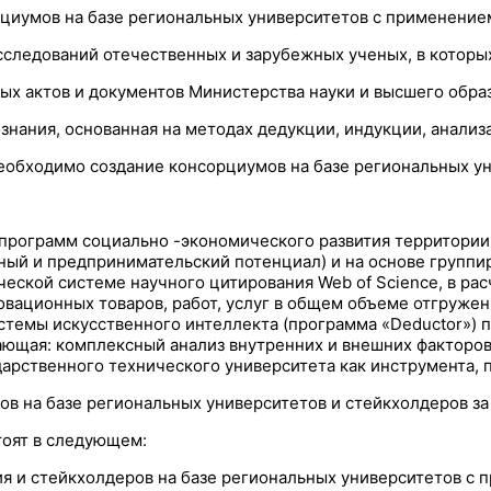
иумов на базе региональных университетов с применением
исследований отечественных и зарубежных ученых, в кото
ых актов и документов Министерства науки и высшего обра
знания, основанная на методах дедукции, индукции, анал
необходимо создание консорциумов на базе региональных у
и программ социально -экономического развития территор
й и предпринимательский потенциал) и на основе группиро
ческой системе научного цитирования Web of Science, в р
овационных товаров, работ, услуг в общем объеме отгруже
стемы искусственного интеллекта (программа «Deductor») 
ающая: комплексный анализ внутренних и внешних факторов
арственного технического университета как инструмента, 
на базе региональных университетов и стейкхолдеров за с
тоят в следующем:
я и стейкхолдеров на базе региональных университетов с 