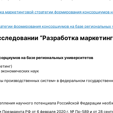
ка маркетинговой стратегии формирования консорциумов на
ратегии формирования консорциумов на базе региональных 
следовании “Разработка маркетинг
сорциумов на базе региональных университетов
кетинг)
 экономических наук
сы производственных систем» в федеральном государствен
репления научного потенциала Российской Федерации необ
и Президента РФ от 6 февраля 2020 г. № Пр-589 и от 28 с