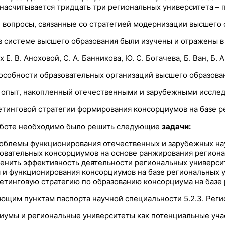
 насчитывается тридцать три региональных университета –
опросы, связанные со стратегией модернизации высшего образо
еме высшего образования были изучены и отражены в научных ра
. Аноховой, C. А. Банникова, Ю. С. Богачева, Б. Ван, Б. А. В
ности образовательных организаций высшего образования в Р
 опыт, накопленный отечественными и зарубежными исследо
етинговой стратегии формирования консорциумов на базе 
работе необходимо было решить следующие
задачи:
роблемы функционирования отечественных и зарубежных на
овательных консорциумов на основе ранжирования региона
енить эффективность деятельности региональных универси
 и функционирования консорциумов на базе региональных 
етинговую стратегию по образованию консорциума на базе 
ющим пунктам паспорта научной специальности 5.2.3. Регио
иумы и региональные университеты как потенциальные уча