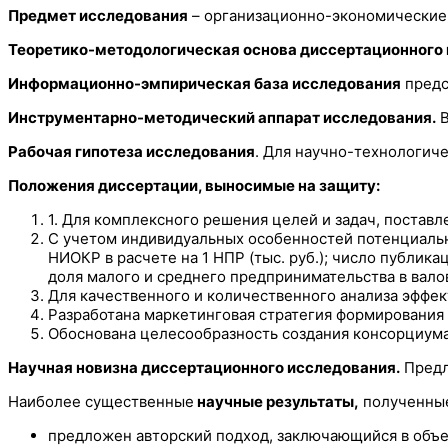
Предмет исследования
– организационно-экономические 
Теоретико-методологическая основа диссертационного
Информационно-эмпирическая база исследования
предс
Инструментарно-методический аппарат исследования.
В
Рабочая гипотеза исследования
. Для научно-технологич
Положения диссертации, выносимые на защиту:
1. Для комплексного решения целей и задач, поста
С учетом индивидуальных особенностей потенциальны
НИОКР в расчете на 1 НПР (тыс. руб.); число публи
доля малого и среднего предпринимательства в вало
Для качественного и количественного анализа эффек
Разработана маркетинговая стратегия формирования
Обоснована целесообразность создания консорциума 
Научная новизна диссертационного исследования.
Предл
Наиболее существенные
научные результаты,
полученные
предложен авторский подход, заключающийся в объе