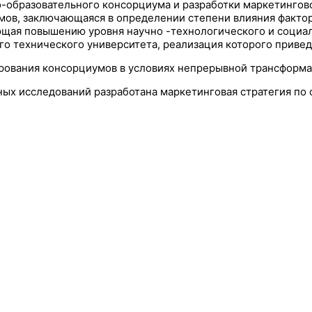
-образовательного консорциума и разработки маркетингово
ов, заключающаяся в определении степени влияния фактор
ующая повышению уровня научно -технологического и соци
ого технического университета, реализация которого при
ирования консорциумов в условиях непрерывной трансформ
ных исследований разработана маркетинговая стратегия по