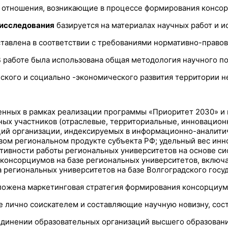
отношения, возникающие в процессе формирования консорц
 исследования
базируется на материалах научных работ и 
тавлена в соответствии с требованиями нормативно-правов
 работе была использована общая методология научного по
еского и социально -экономического развития территории 
вленных в рамках реализации программы «Приоритет 2030» 
х участников (отраслевые, территориальные, инновационны
каций организации, индексируемых в информационно-аналити
вом региональном продукте субъекта РФ; удельный вес инн
тивности работы региональных университетов на основе си
 консорциумов на базе региональных университетов, включ
региональных университетов на базе Волгоградского госуд
ожена маркетинговая стратегия формирования консорциумов 
 лично соискателем и составляющие научную новизну, сос
динении образовательных организаций высшего образовани