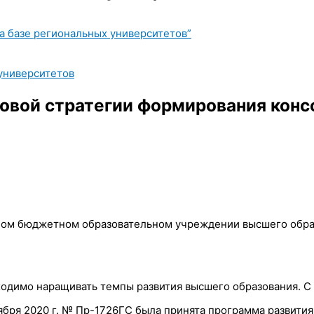
 базе региональных университетов”
университетов
овой стратегии формирования конс
ном бюджетном образовательном учреждении высшего образ
ходимо наращивать темпы развития высшего образования. С
ентября 2020 г. № Пр-1726ГС была принята программа разв