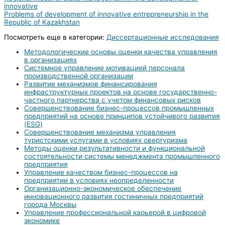
innovative
Problems of development of innovative entrepreneurship in the
Republic of Kazakhstan
Посмотреть еще в категории:
Диссертационные исследования
Методологические основы оценки качества управления
в организациях
Системное управление мотивацией персонала
производственной организации
Развитие механизмов финансирования
инфраструктурных проектов на основе государственно-
частного партнерства с учетом финансовых рисков
Совершенствование бизнес-процессов промышленных
предприятий на основе принципов устойчивого развития
(ESG)
Совершенствование механизма управления
туристскими услугами в условиях овертуризма
Методы оценки результативности и функциональной
состоятельности системы менеджмента промышленного
предприятия
Управление качеством бизнес-процессов на
предприятии в условиях неопределенности
Организационно-экономическое обеспечение
инновационного развития гостиничных предприятий
города Москвы
Управление профессиональной карьерой в цифровой
экономике