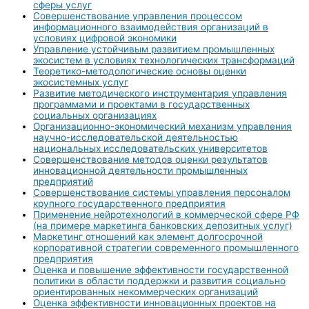
сферы услуг
Совершенствование управления процессом
информационного взаимодействия организаций в
условиях цифровой экономики
Управление устойчивым развитием промышленных
экосистем в условиях технологических трансформаций
Теоретико-методологические основы оценки
экосистемных услуг
Развитие методического инструментария управления
программами и проектами в государственных
социальных организациях
Организационно-экономический механизм управления
научно-исследовательской деятельностью
национальных исследовательских университетов
Совершенствование методов оценки результатов
инновационной деятельности промышленных
предприятий
Совершенствование системы управления персоналом
крупного государственного предприятия
Применение нейротехнологий в коммерческой сфере РФ
(на примере маркетинга банковских депозитных услуг)
Маркетинг отношений как элемент долгосрочной
корпоративной стратегии современного промышленного
предприятия
Оценка и повышение эффективности государственной
политики в области поддержки и развития социально
ориентированных некоммерческих организаций
Оценка эффективности инновационных проектов на