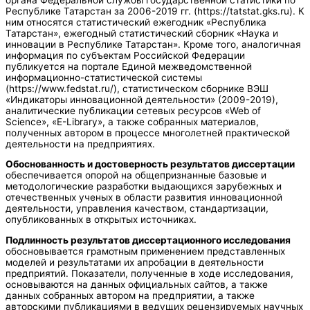
Республике Татарстан за 2006-2019 гг. (https://tatstat.gks.ru). К
ним относятся статистический ежегодник «Республика
Татарстан», ежегодный статистический сборник «Наука и
инновации в Республике Татарстан». Кроме того, аналогичная
информация по субъектам Российской Федерации
публикуется на портале Единой межведомственной
информационно-статистической системы
(https://www.fedstat.ru/), статистическом сборнике ВЭШ
«Индикаторы инновационной деятельности» (2009-2019),
аналитические публикации сетевых ресурсов «Web of
Science», «E-Library», а также собранных материалов,
полученных автором в процессе многолетней практической
деятельности на предприятиях.
Обоснованность и достоверность результатов диссертации
обеспечивается опорой на общепризнанные базовые и
методологические разработки выдающихся зарубежных и
отечественных ученых в области развития инновационной
деятельности, управления качеством, стандартизации,
опубликованных в открытых источниках.
Подлинность результатов диссертационного исследования
обосновывается грамотным применением представленных
моделей и результатами их апробации в деятельности
предприятий. Показатели, полученные в ходе исследования,
основываются на данных официальных сайтов, а также
данных собранных автором на предприятии, а также
авторскими публикациями в ведущих рецензируемых научных