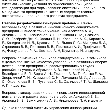
потребностью теоретического осмысления и разработкой
систематических указаний по применению принципов
стандартизации при формировании системы инновационного
менеджмента предприятия, которые содержат главные
показатели инновационного развития предприятия.
Степень разработанности научной проблемы
. Самый
весомый вклад в развитие инновационного менеджмента
предприятий внесли такие ученые, как Алексеев А. А.,
Анчишкин А. М., Афанасьев В. Г., Гвишиани Д. М., Глазьев
С.Ю., Гэлбрейт Дж. К., Завлин П. Н., Казанцев А. К., Карлик А.
Е., Кондратьев Н. Д., Краюхин Г. А., Львов Д. С., Миндели Л. Э.,
Окрепилов В. В., Платонов В. В., Пригожин А. И., Трофимова Л.
А., Фатхутдинов Р. А., Цветков А. Н, Шумпетер Й. и другие.
Вопросы применения принципов стандартизации, в том числе
с целью повышения качества управления в различных сферах
деятельности предприятия, рассматривались в трудах
российских ученых: Абрамова А. В., Антоновой И. И.,
Белобрагина В. Я., Берга А. И., Гличева А. В., Горбашко Е. А.,
Зворыкиной Т. И., Кузьминой С. Н., Ломакина М. И., Львова Д.
С., Окрепилова В. В., Пугачева С. В., Салимовой Т. А., Шалаева
А. П. и других.
Вопросы стандартизации в целях повышения инновационной
деятельности рассматривались в работах Азиминой Е. В.,
Аронова И. З., Зажигалкина А. В., Никанорова П. А. и других.
Однако целостной системы управления инновационным