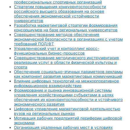
профессиональных спортивных организаций
Стратегии повышения конкурентоспособности
российского высшего образования на основе
обеспечения экономической устойчивости
университетов
Разработка маркетинговой стратегии формирования
консорциумов на базе региональных университетов
Совершенствование методов обеспечения
экономической безопасности в организациях с учетом
требований ПОД/ФТ
Управленческий учет и контроллинг кросс-
функциональных бизнес-процессов
Совершенствование методического инструментария
реализации услуг в области физической культуры и
спорта
Обеспечение социально-этичных параметров рекламы
как компонент развития маркетинговых коммуникаций
Влияние цифровых технологий на межкорпоративное
информационное взаимодействие
Формирование и оценка инновационной системы
управления хозяйствующими субъектами в целях
обеспечения их конкурентоспособности и устойчивого
экономического развития
Цифровое управление маркетинговой деятельностью
вузов на региональных рынках
Мотивация рабочих предприятий периферии цифровой
экономики
Организация удаленных рабочих мест в условиях