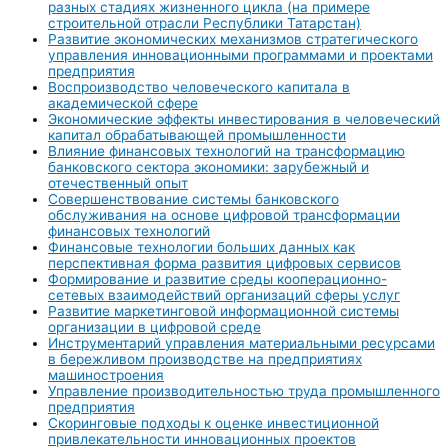
разных стадиях жизненного цикла (на примере
строительной отрасли Республики Татарстан)
Развитие экономических механизмов стратегического
управления инновационными программами и проектами
предприятия
Воспроизводство человеческого капитала в
академической сфере
Экономические эффекты инвестирования в человеческий
капитал обрабатывающей промышленности
Влияние финансовых технологий на трансформацию
банковского сектора экономики: зарубежный и
отечественный опыт
Совершенствование системы банковского
обслуживания на основе цифровой трансформации
финансовых технологий
Финансовые технологии больших данных как
перспективная форма развития цифровых сервисов
Формирование и развитие среды кооперационно-
сетевых взаимодействий организаций сферы услуг
Развитие маркетинговой информационной системы
организации в цифровой среде
Инструментарий управления материальными ресурсами
в бережливом производстве на предприятиях
машиностроения
Управление производительностью труда промышленного
предприятия
Скоринговые подходы к оценке инвестиционной
привлекательности инновационных проектов