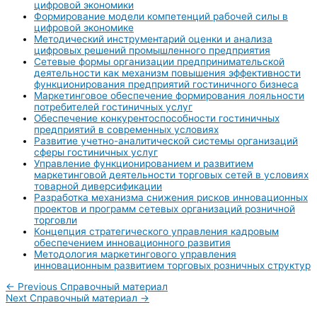
цифровой экономики
Формирование модели компетенций рабочей силы в
цифровой экономике
Методический инструментарий оценки и анализа
цифровых решений промышленного предприятия
Сетевые формы организации предпринимательской
деятельности как механизм повышения эффективности
функционирования предприятий гостиничного бизнеса
Маркетинговое обеспечение формирования лояльности
потребителей гостиничных услуг
Обеспечение конкурентоспособности гостиничных
предприятий в современных условиях
Развитие учетно-аналитической системы организаций
сферы гостиничных услуг
Управление функционированием и развитием
маркетинговой деятельности торговых сетей в условиях
товарной диверсификации
Разработка механизма снижения рисков инновационных
проектов и программ сетевых организаций розничной
торговли
Концепция стратегического управления кадровым
обеспечением инновационного развития
Методология маркетингового управления
инновационным развитием торговых розничных структур
←
Previous Справочный материал
Next Справочный материал
→