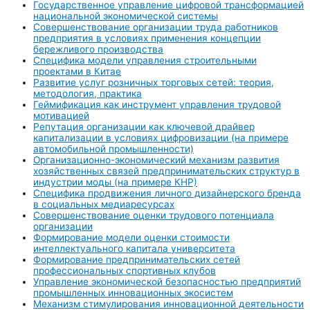
Государственное управление цифровой трансформацией
национальной экономической системы
Совершенствование организации труда работников
предприятия в условиях применения концепции
бережливого производства
Специфика модели управления строительными
проектами в Китае
Развитие услуг розничных торговых сетей: теория,
методология, практика
Геймификация как инструмент управления трудовой
мотивацией
Репутация организации как ключевой драйвер
капитализации в условиях цифровизации (на примере
автомобильной промышленности)
Организационно-экономический механизм развития
хозяйственных связей предпринимательских структур в
индустрии моды (на примере КНР)
Специфика продвижения личного дизайнерского бренда
в социальных медиаресурсах
Совершенствование оценки трудового потенциала
организации
Формирование модели оценки стоимости
интеллектуального капитала университета
Формирование предпринимательских сетей
профессиональных спортивных клубов
Управление экономической безопасностью предприятий
промышленных инновационных экосистем
Механизм стимулирования инновационной деятельности