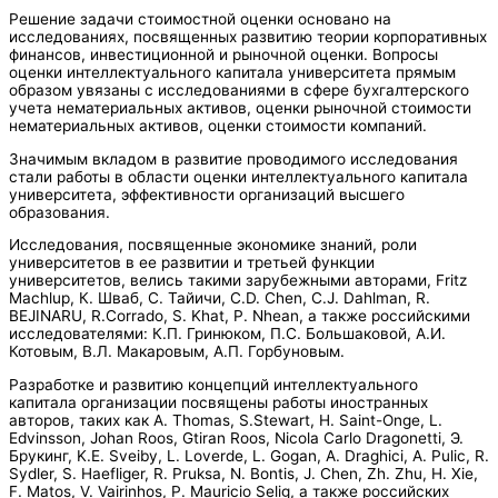
Решение задачи стоимостной оценки основано на
исследованиях, посвященных развитию теории корпоративных
финансов, инвестиционной и рыночной оценки. Вопросы
оценки интеллектуального капитала университета прямым
образом увязаны с исследованиями в сфере бухгалтерского
учета нематериальных активов, оценки рыночной стоимости
нематериальных активов, оценки стоимости компаний.
Значимым вкладом в развитие проводимого исследования
стали работы в области оценки интеллектуального капитала
университета, эффективности организаций высшего
образования.
Исследования, посвященные экономике знаний, роли
университетов в ее развитии и третьей функции
университетов, велись такими зарубежными авторами, Fritz
Machlup, К. Шваб, С. Тайичи, C.D. Chen, C.J. Dahlman, R.
BEJINARU, R.Corrado, S. Khat, P. Nhean, а также российскими
исследователями: К.П. Гринюком, П.С. Большаковой, А.И.
Котовым, В.Л. Макаровым, А.П. Горбуновым.
Разработке и развитию концепций интеллектуального
капитала организации посвящены работы иностранных
авторов, таких как A. Thomas, S.Stewart, H. Saint-Onge, L.
Edvinsson, Johan Roos, Gtiran Roos, Nicola Carlo Dragonetti, Э.
Брукинг, K.E. Sveiby, L. Loverde, L. Gogan, A. Draghici, A. Pulic, R.
Sydler, S. Haefliger, R. Pruksa, N. Bontis, J. Chen, Zh. Zhu, H. Xie,
F. Matos, V. Vairinhos, P. Mauricio Selig, а также российских