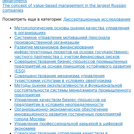
departments
The concept of value-based management in the largest Russian
companies
Посмотреть еще в категории:
Диссертационные исследования
Методологические основы оценки качества управления
в организациях
Системное управление мотивацией персонала
производственной организации
Развитие механизмов финансирования
инфраструктурных проектов на основе государственно-
частного партнерства с учетом финансовых рисков
Совершенствование бизнес-процессов промышленных
предприятий на основе принципов устойчивого развития
(ESG)
Совершенствование механизма управления
туристскими услугами в условиях овертуризма
Методы оценки результативности и функциональной
состоятельности системы менеджмента промышленного
предприятия
Управление качеством бизнес-процессов на
предприятии в условиях неопределенности
Организационно-экономическое обеспечение
инновационного развития гостиничных предприятий
города Москвы
Управление профессиональной карьерой в цифровой
экономике
Совершенствование управления качеством в