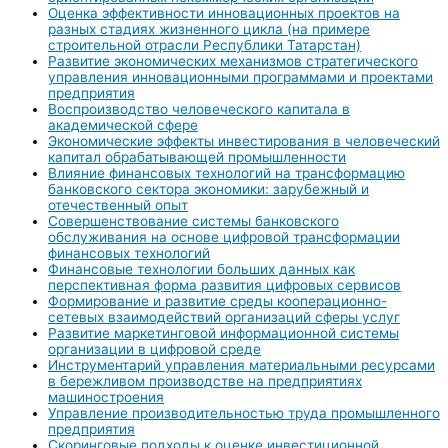
Оценка эффективности инновационных проектов на
разных стадиях жизненного цикла (на примере
строительной отрасли Республики Татарстан)
Развитие экономических механизмов стратегического
управления инновационными программами и проектами
предприятия
Воспроизводство человеческого капитала в
академической сфере
Экономические эффекты инвестирования в человеческий
капитал обрабатывающей промышленности
Влияние финансовых технологий на трансформацию
банковского сектора экономики: зарубежный и
отечественный опыт
Совершенствование системы банковского
обслуживания на основе цифровой трансформации
финансовых технологий
Финансовые технологии больших данных как
перспективная форма развития цифровых сервисов
Формирование и развитие среды кооперационно-
сетевых взаимодействий организаций сферы услуг
Развитие маркетинговой информационной системы
организации в цифровой среде
Инструментарий управления материальными ресурсами
в бережливом производстве на предприятиях
машиностроения
Управление производительностью труда промышленного
предприятия
Скоринговые подходы к оценке инвестиционной