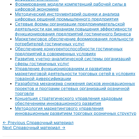
Формирование модели компетенций рабочей силы в
цифровой экономике
Методический инструментарий оценки и анализа
цифровых решений промышленного предприятия
Сетевые формы организации предпринимательской
деятельности как механизм повышения эффективности
функционирования предприятий гостиничного бизнеса
Маркетинговое обеспечение формирования лояльности
потребителей гостиничных услуг
Обеспечение конкурентоспособности гостиничных
предприятий в современных условиях
Развитие учетно-аналитической системы организаций
сферы гостиничных услуг
Управление функционированием и развитием
маркетинговой деятельности торговых сетей в условиях
товарной диверсификации
Разработка механизма снижения рисков инновационных
проектов и программ сетевых организаций розничной
торговли
Концепция стратегического управления кадровым
обеспечением инновационного развития
Методология маркетингового управления
инновационным развитием торговых розничных структур
←
Previous Справочный материал
Next Справочный материал
→