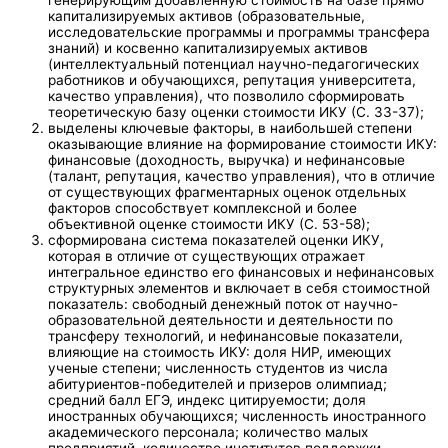
капитализируемых активов (образовательные,
исследовательские программы и программы трансфера
знаний) и косвенно капитализируемых активов
(интеллектуальный потенциал научно-педагогических
работников и обучающихся, репутация университета,
качество управления), что позволило сформировать
теоретическую базу оценки стоимости ИКУ (С. 33-37);
выделены ключевые факторы, в наибольшей степени
оказывающие влияние на формирование стоимости ИКУ:
финансовые (доходность, выручка) и нефинансовые
(талант, репутация, качество управления), что в отличие
от существующих фрагментарных оценок отдельных
факторов способствует комплексной и более
объективной оценке стоимости ИКУ (С. 53-58);
сформирована система показателей оценки ИКУ,
которая в отличие от существующих отражает
интегральное единство его финансовых и нефинансовых
структурных элементов и включает в себя стоимостной
показатель: свободный денежный поток от научно-
образовательной деятельности и деятельности по
трансферу технологий, и нефинансовые показатели,
влияющие на стоимость ИКУ: доля НИР, имеющих
ученые степени; численность студентов из числа
абитуриентов-победителей и призеров олимпиад;
средний балл ЕГЭ, индекс цитируемости; доля
иностранных обучающихся; численность иностранного
академического персонала; количество малых
предприятий, количество институтов поддержки