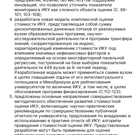
инноваций, что позволило уточнить показатели
мониторинга ИКУ как сложного объекта оценки (С. 96-
101; 103-108);
разработана новая модель комплексной оценки
стоимости ИКУ, представляющая собой сумму
дисконтированных денежных потоков от реализуемых
вузом образовательных программ, научно-
исследовательской деятельности и программ трансфера
знаний, скорректированную на индекс,
характеризующий изменение стоимости ИКУ под
влиянием значимых нефинансовых факторов и
определяемый на основе многофакторной панельной
регрессии, построенной на базе выборки показателей
деятельности 449 вузов за 6-летний период.
Разработанная модель может применяться самим вузом
в целях повышения отдачи от его интеллектуального
потенциала и Минобрнауки для рейтингования
университетов по величине ИКУ, в том числе, в целях
обоснования программ финансирования (С.112-123);
предложены основные направления совершенствования
методического обеспечения развития стоимостной
оценки ИКУ, включающие: научно-практические
рекомендации по совершенствованию публичной
отчетности университета; предложения по внедрению и
использованию в практике отчета об ИКУ; алгоритм
проведения стоимостной оценки ИКУ. Представленные
разработки могут быть применены для оценки
эффективности развития университета и принятия