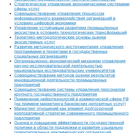
Стратегическое управление экономическими системами
сферы услуг
Совершенствование управления процессом
информационного взаимодействия организаций в
условиях цифровой экономики
Управление устойчивым развитием промышленных
экосистем в условиях технологических трансформаций
Теоретико-методологические основы оценки
экосистемных услуг
Развитие методического инструментария управления
программами и проектами в государственных
социальных организациях
Организационно-экономический механизм управления
научно-исследовательской деятельностью
национальных исследовательских университетов
Совершенствование методов оценки результатов
инновационной деятельности промышленных
предприятий
Совершенствование системы управления персоналом
крупного государственного предприятия
Применение нейротехнологий в коммерческой сфере РФ
(на примере маркетинга банковских депозитных услуг)
Маркетинг отношений как элемент долгосрочной
корпоративной стратегии современного промышленного
предприятия
Оценка и повышение эффективности государственной
политики в области поддержки и развития социально
ориентированных некоммерческих организаций