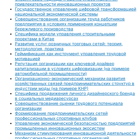
привлекательности инновационных проектов
Государственное управление цифровой трансформацией
национальной экономической системы
Совершенствование организации труда работников
предприятия в условиях применения концепции
бережливого производства
Специфика модели управления строительными
проектами в Китае
Развитие услуг розничных торговых сетей: теория,
методология, практика
Геймификация как инструмент управления трудовой
мотивацией
Репутация организации как ключевой драйвер
капитализации в условиях цифровизации (на примере
автомобильной промышленности)
Организационно-экономический механизм развития
хозяйственных связей предпринимательских структур в
индустрии моды (на примере КНР)
Специфика продвижения личного дизайнерского бренда
в социальных медиаресурсах
Совершенствование оценки трудового потенциала
организации
Формирование предпринимательских сетей
профессиональных спортивных клубов
Управление экономической безопасностью предприятий
промышленных инновационных экосистем
Механизм стимулирования инновационной деятельности
профессиональных спортивных организаций