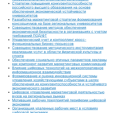
Стратегии повышения конкурентоспособности
российского высшего образования на основе
обеспечения экономической устойчивости
университетов
Разработка маркетинговой стратегии формирования
консорциумов на базе региональных университетов
Совершенствование методов обеспечения
экономической безопасности в организациях с учетом
требований ПОД/ФТ
Управленческий учет и контроллинг кросс-
функциональных бизнес-процессов
Совершенствование методического инструментария
реализации услуг в области физической культуры и
спорта
Обеспечение социально-этичных параметров рекламы
как компонент развития маркетинговых коммуникаций
Влияние цифровых технологий на межкорпоративное
информационное взаимодействие
Формирование и оценка инновационной системы
управления хозяйствующими субъектами в целях
обеспечения их конкурентоспособности и устойчивого
экономического развития
Цифровое управление маркетинговой деятельностью
вузов на региональных рынках
Мотивация рабочих предприятий периферии цифровой
экономики
Организация удаленных рабочих мест в условиях
цифровой экономики