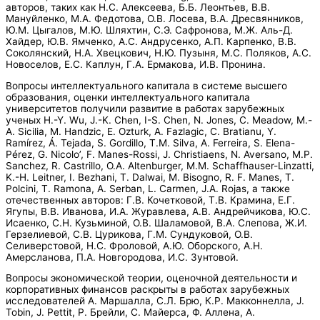
авторов, таких как Н.С. Алексеева, Б.Б. Леонтьев, В.В.
Мануйленко, М.А. Федотова, О.В. Лосева, B.А. Дресвянников,
Ю.М. Цыгалов, М.Ю. Шляхтин, С.Э. Сафронова, М.Ж. Аль-Д.
Хайдер, Ю.В. Ямченко, А.С. Андрусенко, А.П. Карпенко, В.В.
Соколянский, Н.А. Хвецкович, Н.Ю. Пузыня, М.С. Поляков, А.С.
Новоселов, Е.С. Каплун, Г.А. Ермакова, И.В. Пронина.
Вопросы интеллектуального капитала в системе высшего
образования, оценки интеллектуального капитала
университетов получили развитие в работах зарубежных
ученых H.-Y. Wu, J.-K. Chen, I-S. Chen, N. Jones, C. Meadow, M.-
A. Sicilia, M. Handzic, E. Ozturk, A. Fazlagic, C. Bratianu, Y.
Ramírez, Á. Tejada, S. Gordillo, T.M. Silva, A. Ferreira, S. Elena-
Pérez, G. Nicolo’, F. Manes-Rossi, J. Christiaens, N. Aversano, M.P.
Sanchez, R. Castrillo, O.A. Altenburger, M.M. Schaffhauser-Linzatti,
K.-H. Leitner, I. Bezhani, T. Dalwai, M. Bisogno, R. F. Manes, T.
Polcini, T. Ramona, A. Serban, L. Carmen, J.A. Rojas, а также
отечественных авторов: Г.В. Кочетковой, Т.В. Крамина, Е.Г.
Ягупы, В.В. Иванова, И.А. Журавлева, А.В. Андрейчикова, Ю.С.
Исаенко, С.Н. Кузьминой, О.В. Шаламовой, В.А. Слепова, Ж.И.
Герзелиевой, С.В. Цурикова, Г.М. Сундуковой, О.В.
Селиверстовой, Н.С. Фроловой, А.Ю. Оборского, А.Н.
Амерсланова, П.А. Новгородова, И.С. Зунтовой.
Вопросы экономической теории, оценочной деятельности и
корпоративных финансов раскрыты в работах зарубежных
исследователей А. Маршалла, С.Л. Брю, К.Р. Макконнелла, J.
Tobin, J. Pettit, Р. Брейли, С. Майерса, Ф. Аллена, А.