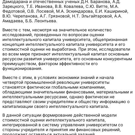
Дамодарана и отечественных ученых Д.Н. Баранова, А.Д.
Зарецкого, Т.Е. Иванова, В.В. Ковалева, С.Ю. Витте, М.А.
Федотовой, О.В. Лосевой, М.А. Эскиндарова, Е.И. Кашириной,
В.Ю. Черепанова, А.Г. Грязновой, Н.Т. Эльгайтаровой, А.А.
Амадаева, Б.Б. Леонтьева.
Вместе с тем, несмотря на значительное количество
исследований, проведенных по вопросам оценки
интеллектуального капитала университета, общепризнанная
концепция интеллектуального капитала университета и его
стоимостной оценки не выработана. При этом, исследователи
во всем мире признают интеллектуальный капитал основным
ресурсом развития университета, его основным конкурентным
преимуществом, фактором эффективности его
функционирования.
Вместе с этим, в условиях экономики знаний и начала
четвертой промышленной революции университеты
становятся фактически глобальными компаниями,
обладающими значительными финансовыми, материальными и
интеллектуальными ресурсами, однако фактически не
представляют своим учредителям и обществу информацию о
капитализации своего интеллектуального капитала.
В данной ситуации формирование действенной модели
стоимостной оценки интеллектуального капитала,
интегрированной в систему управления университетом со
стороны учредителя и принятия им финансовых решений,
продолжает оставаться актуальной задачей.