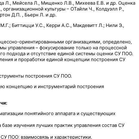
 Л., Мейсела Л., Мищенко Л.В., Михеева Е.В. и др. Оценка
, организационной культуры – ОТайли Ч., Колдуэлл P.,
тон Д.П. , Бьерн Л. и др.
; Биттицци У.С., Керри А.С., Макдевитт Л.; Нили Э.,
роцессно-ориентированными организациями, определено,
мы управления – фокусирование только на процессной
го подхода и отсутствие единой системы оценки СУ ПОО.
вления и проработки единой концепции построения СУ
струменты построения СУ ПОО.
ную концепцию и инструментарий построения
чи:
ематизации понятийного аппарата и существующих
 базе изучения лучших практик управления состав СУ
У ПОО: взаимосвязь и характеристики.