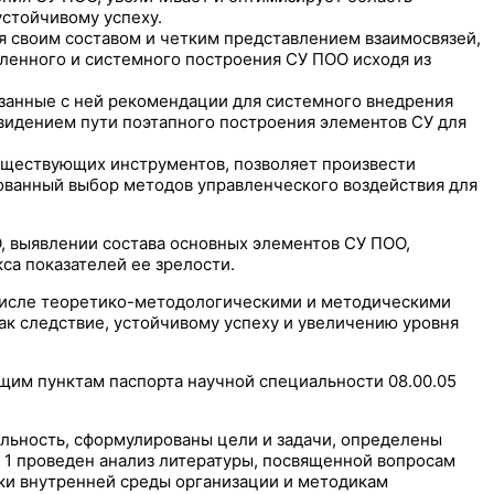
устойчивому успеху.
своим составом и четким представлением взаимосвязей,
ленного и системного построения СУ ПОО исходя из
язанные с ней рекомендации для системного внедрения
видением пути поэтапного построения элементов СУ для
существующих инструментов, позволяет произвести
нованный выбор методов управленческого воздействия для
, выявлении состава основных элементов СУ ПОО,
са показателей ее зрелости.
числе теоретико-методологическими и методическими
ак следствие, устойчивому успеху и увеличению уровня
им пунктам паспорта научной специальности 08.00.05
альность, сформулированы цели и задачи, определены
е 1 проведен анализ литературы, посвященной вопросам
нки внутренней среды организации и методикам