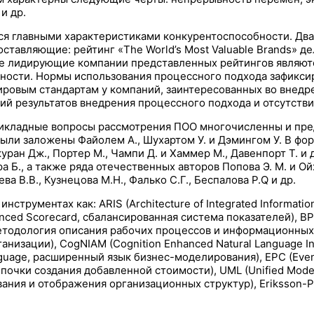
и др.
тся главными характеристиками конкурентоспособности. Два 
оставляющие: рейтинг «The World’s Most Valuable Brands» 
 Все лидирующие компании представленных рейтингов являю
ности. Нормы использования процессного подхода зафиксир
 мировым стандартам у компаний, заинтересованных во внед
ий результатов внедрения процессного подхода и отсутств
рикладные вопросы рассмотрения ПОО многочисленны и пред
ыли заложены Файолем А., Шухартом У. и Дэмингом У. В фо
ран Дж., Портер М., Чампи Д. и Хаммер М., Давенпорт Т. и
а Б., а также ряда отечественных авторов Попова Э. М. и Ойх
а В.В., Кузнецова М.Н., Фалько С.Г., Беспалова P.Q и др.
нструментах как: ARIS (Architecture of Integrated Informat
ced Scorecard, сбалансированная система показателей), BP
 методология описания рабочих процессов и информационных 
изации), CogNIAM (Cognition Enhanced Natural Language In
guage, расширенный язык бизнес-моделирования), EPC (Event
епочки создания добавленной стоимости), UML (Unified Mode
ния и отображения организационных структур), Eriksson-P