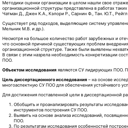
Методики оценки организации в целом нашли свое отражение
организационной структуры представлена в работах таких ав
Чатман Д., Джен K.A., Кэлори P., Сарнин Ф., Тан. Ю.Т., Pейгл
Существует ряд подходов, выделяющие систему управления н
Мельник М.В. и др.).
Несмотря на большое количество работ зарубежных и от
что основной причиной существующих проблем внедрения
организационной структуре. Также были выявлены нехват
В связи с этим назрела необходимость конкретизации сос
ПОО.
Объектом исследования
являются СУ лидирующих ПОО. П
Цель диссертационного исследования
– на основе иссле
многоаспектную СУ ПОО для обеспечения устойчивого усп
Для достижения поставленной цели в диссертационной р
Обобщить и проанализировать результаты исследова
инструментов построения СУ ПОО.
Выявить на основе анализа исследований, посвященн
ПОО.
По результатам исследования особенностей построе