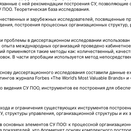
вязанные с ней рекомендации построения СУ, позволяющие 
У ПОО. Теоретическая база исследования.
чественных и зарубежных исследователей, посвященные пр
дения, построения процессных организационных структур, 
вки проблемы в диссертационном исследовании использован 
ия опыта международных организаций проведено кабинетно
ий применяются такие методы как: количественный, качест
овок. В части апробации используется метод непосредстве
снову диссертационного исследования составили данные е
гов журнала Forbes «The World’s Most Valuable Brands» и «
о видения СУ ПОО, инструментов ее построения для обеспе
ода и ограничения существующих инструментов построени
СУ, структуры управления, организационной структуры и их
тав основных элементов СУ ПОО: к процессной организацио
ма показателей, что формирует основу комплексного постро