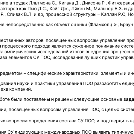
 в трудах Лльтмона С., Кигана Д., Диксона P., Фитжеральда
торов как Пью Д.С., Хэйг Дж., Лйкен М., Мильнер Б.З. и др.
 P., Спивак В.Л. и др, процессной структуры – Каплан P.C, Нор
епосредственно как объект оценки (Фламхолц Э.; Браун М.Г.
ечественных авторов, посвященных вопросам управления п
 процессного подхода является суженное понимание систе
ка эмпирических исследований итогов внедрения процессно
тава элементов СУ ПОО, исследования лучших практик упра
редметом – специфические характеристики, элементы и ин
дования науки и практики управления ПОО разработать еди
еха компаний.
аботе были поставлены и решены следующие основные
зада
ний, посвященных вопросам управления ПОО, с целью сист
ых вопросам определения состава СУ ПОО, и подтвердить на
ния СУ лидирующих международных ПОО выявить типичную С