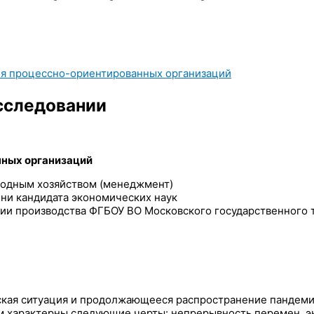
ия процессно-ориентированных организаций
сследовании
нных организаций
родным хозяйством (менеджмент)
ни кандидата экономических наук
ии производства ФГБОУ ВО Московского государственного т
ская ситуация и продолжающееся распространение пандем
м характерны следующие черты: непрерывность перемен, э