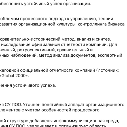
обеспечить устойчивый успех организации.
облемам процессного подхода к управлению, теории
развития организационной культуры, контроллинга бизнеса
сравнительно-исторический метод, анализ и синтез,
е исследование официальной отчетности компаний. Для
венный, ретроспективный, сравнительный и
нных наблюдений, метод анализа документов, экспертный
жегодной официальной отчетности компаний (Источник:
Global 2000».
чения устойчивого успеха.
я СУ ПОО. Уточнен понятийный аппарат организационного
 элементов с учетом особенностей процессного
нной структуре добавлены инфокоммуникационная среда,
ения СУ ПОО, увеличивает и оптимизирует область