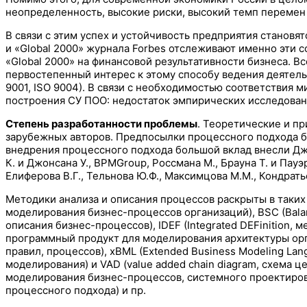
неопределенность, высокие риски, высокий темп перемен 
В связи с этим успех и устойчивость предприятия становя
и «Global 2000» журнала Forbes отслеживают именно эти с
«Global 2000» на финансовой результативности бизнеса.
первостепенный интерес к этому способу ведения деятель
9001, ISO 9004). В связи с необходимостью соответствия
построения СУ ПОО: недостаток эмпирических исследован
Степень разработанности проблемы
. Теоретические и п
зарубежных авторов. Предпосылки процессного подхода б
внедрения процессного подхода большой вклад внесли Джу
К. и Джонсана У., BPMGroup, Pоссмана М., Брауна Т. и Пауэр
Елиферова В.Г., Тельнова Ю.Ф., Максимцова М.М., Кондратьев
Методики анализа и описания процессов раскрыты в таких и
моделирования бизнес-процессов организаций), BSC (Balan
описания бизнес-процессов), IDEF (Integrated DEFinition,
программный продукт для моделирования архитектуры орган
правил, процессов), xBML (Extended Business Modeling Lan
моделирования) и VAD (value added chain diagram, схема ц
моделирования бизнес-процессов, системного проектирова
процессного подхода) и пр.