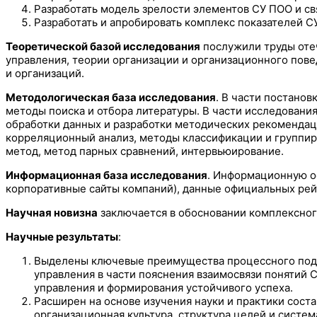
Разработать модель зрелости элементов СУ ПОО и с
Разработать и апробировать комплекс показателей С
Теоретической базой исследования
послужили труды оте
управления, теории организации и организационного пове
и организаций.
Методологическая база исследования
. В части постано
методы поиска и отбора литературы. В части исследован
обработки данных и разработки методических рекомендац
корреляционный анализ, методы классификации и группир
метод, метод парных сравнений, интервьюирование.
Информационная база исследования
. Информационную о
корпоративные сайты компаний), данные официальных рейтин
Научная новизна
заключается в обосновании комплексног
Научные результаты
:
Выделены ключевые преимущества процессного подх
управления в части пояснения взаимосвязи понятий 
управления и формирования устойчивого успеха.
Расширен на основе изучения науки и практики сос
организационная культура, структура целей и систе