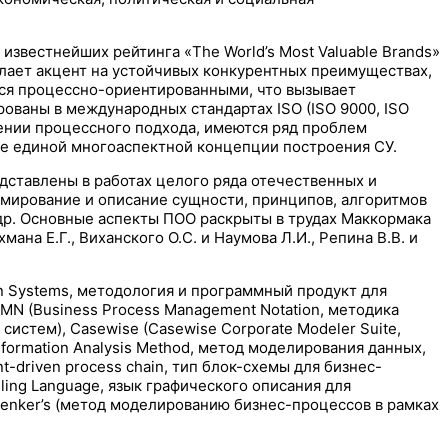
известнейших рейтинга «The World’s Most Valuable Brands»
делает акцент на устойчивых конкурентных преимуществах,
тся процессно-ориентированными, что вызывает
ованы в международных стандартах ISO (ISO 9000, ISO
рении процессного подхода, имеются ряд проблем
ие единой многоаспектной концепции построения СУ.
ставлены в работах целого ряда отечественных и
рмирование и описание сущности, принципов, алгоритмов
 др. Основные аспекты ПОО раскрыты в трудах Маккормака
мана Е.Г., Виханского О.С. и Наумова Л.И., Pепина В.В. и
ion Systems, методология и программный продукт для
MN (Business Process Management Notation, методика
систем), Casewise (Casewise Corporate Modeler Suite,
formation Analysis Method, метод моделирования данных,
-driven process chain, тип блок-схемы для бизнес-
ling Language, язык графического описания для
enker’s (метод моделированию бизнес-процессов в рамках