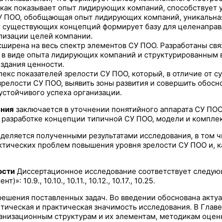
 как показывает опыт лидирующих компаний, способствует 
 ПОО, обобщающая опыт лидирующих компаний, уникальная 
от существующих концепций формирует базу для целенаправ
лизации целей компании.
сширена на весь спектр элементов СУ ПОО. Разработаны св
й в виде опыта лидирующих компаний и структурированным 
здания ценности.
екс показателей зрелости СУ ПОО, который, в отличие от 
релости СУ ПОО, выявить зоны развития и совершить обос
устойчивого успеха организации.
ания
заключается в уточнении понятийного аппарата СУ ПОО
 разработке концепции типичной СУ ПОО, модели и комплек
деляется полученными результатами исследования, в том 
ктических проблем повышения уровня зрелости СУ ПОО и, к
ости
Диссертационное исследование соответствует следующ
0.9., 10.10., 10.11., 10.12., 10.17., 10.25.
решения поставленных задач. Во введении обоснована акту
етическая и практическая значимость исследования. В Глав
рганизационным структурам и их элементам, методикам оце