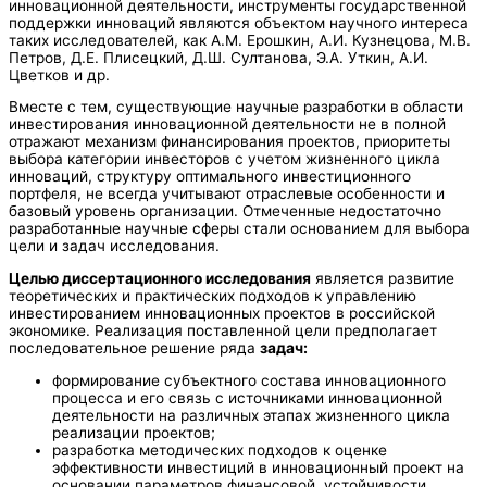
инновационной деятельности, инструменты государственной
поддержки инноваций являются объектом научного интереса
таких исследователей, как А.М. Ерошкин, А.И. Кузнецова, М.В.
Петров, Д.Е. Плисецкий, Д.Ш. Султанова, Э.А. Уткин, А.И.
Цветков и др.
Вместе с тем, существующие научные разработки в области
инвестирования инновационной деятельности не в полной
отражают механизм финансирования проектов, приоритеты
выбора категории инвесторов с учетом жизненного цикла
инноваций, структуру оптимального инвестиционного
портфеля, не всегда учитывают отраслевые особенности и
базовый уровень организации. Отмеченные недостаточно
разработанные научные сферы стали основанием для выбора
цели и задач исследования.
Целью диссертационного исследования
является развитие
теоретических и практических подходов к управлению
инвестированием инновационных проектов в российской
экономике. Реализация поставленной цели предполагает
последовательное решение ряда
задач:
формирование субъектного состава инновационного
процесса и его связь с источниками инновационной
деятельности на различных этапах жизненного цикла
реализации проектов;
разработка методических подходов к оценке
эффективности инвестиций в инновационный проект на
основании параметров финансовой устойчивости