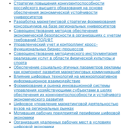
Стратегии повышения конкурентоспособности
российского высшего образования на основе
обеспечения экономической устойчивости
университетов
Разработка маркетинговой стратегии формирования
консорциумов на базе региональных университетов
Совершенствование методов обеспечения
экономической безопасности в организациях с учетом
требований ПОД/ФТ
Управленческий учет и контроллинг кросс-
функциональных бизнес-процессов
Совершенствование методического инструментария
реализации услуг в области физической культуры и
спорта
Обеспечение социально-этичных параметров рекламы
как компонент развития маркетинговых коммуникаций
Влияние цифровых технологий на межкорпоративное
информационное взаимодействие
Формирование и оценка инновационной системы
управления хозяйствующими субъектами в целях
обеспечения их конкурентоспособности и устойчивого
экономического развития
Цифровое управление маркетинговой деятельностью
вузов на региональных рынках
Мотивация рабочих предприятий периферии цифровой
экономики
Организация удаленных рабочих мест в условиях
цифровой экономики