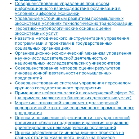
Совершенствование управления процессом
информационного взаимодействия организаций в
условиях цифровой экономики
Управление устойчивым развитием промышленных
экосистем в условиях технологических трансформаций
Теоретико-методологические основы оценки
экосистемных услуг
Развитие методического инструментария управления
программами и проектами в государственных
социальных организациях
Организационно-экономический механизм управления
научно-исследовательской деятельностью
национальных исследовательских университетов
Совершенствование методов оценки результатов
инновационной деятельности промышленных
предприятий
Совершенствование системы управления персоналом
крупного государственного предприятия
Применение нейротехнологий в коммерческой сфере РФ
(на примере маркетинга банковских депозитных услуг)
Маркетинг отношений как элемент долгосрочной
корпоративной стратегии современного промышленного
предприятия
Оценка и повышение эффективности государственной
политики в области поддержки и развития социально
ориентированных некоммерческих организаций
Оценка эффективности инновационных проектов на
разных стадиях жизненного цикла (на примере