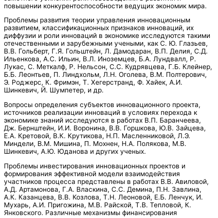
повышении конкурентоспособности ведущих экономик мира.
Проблемы развития теории управления инновационным
развитием, классификационных признаков инноваций, их
диффузии и роли инноваций в экономике исследуются такими
отечественными и зарубежными учеными, как С. Ю. Глазьев,
В.В. Гольберт, Г.Я. Гольштейн, Л. Дамодаран, В.П. Делия, С.Д.
Ильенкова, А.С. Ильин, В.Л. Иноземцев, Б.А. Лундвалл, Р.
Лукас, С. Меткалф, Р. Нельсон, С.С. Кудрявцева, Г.Б. Клейнер,
Б.Б. Леонтьев, П. Линдхольм, Л.Н. Оголева, В.М. Полтерович,
Э. Роджерс, К. Фримэн, Т. Хегерстранд, Ф. Хайек, А.И.
Шинкевич, Й. Шумпетер, и др.
Вопросы определения субъектов инновационного проекта,
источников реализации инноваций в условиях перехода к
экономике знаний исследуются в работах В.П. Баранчеева,
Дж. Бернштейн, И.И. Воронина, В.В. Горшкова, Ю.В. Зайцева,
Е.А. Кретовой, В.К. Крутикова, Н.П. Масленниковой, Л.Э.
Миндели, В.М. Мишина, П. Мохнен, Н.А. Полякова, М.В.
Шинкевич, А.Ю. Юданова и других ученых.
Проблемы инвестирования инновационных проектов и
формирования эффективной модели взаимодействия
участников процесса представлены в работах В.В. Авиловой,
А.Д. Артамонова, Г.А. Власкина, С.С. Демина, П.Н. Завлина,
А.К. Казанцева, В.В. Козлова, Т.Н. Леоновой, Е.Б. Ленчук, И.
Мухарь, А.И. Пригожина, М.В. Райской, Т.В. Тепловой, К.
Янковского. Различные механизмы финансирования