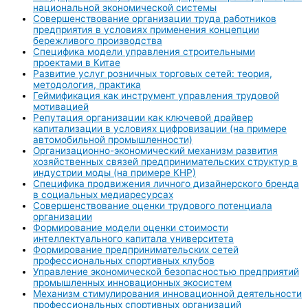
национальной экономической системы
Совершенствование организации труда работников
предприятия в условиях применения концепции
бережливого производства
Специфика модели управления строительными
проектами в Китае
Развитие услуг розничных торговых сетей: теория,
методология, практика
Геймификация как инструмент управления трудовой
мотивацией
Репутация организации как ключевой драйвер
капитализации в условиях цифровизации (на примере
автомобильной промышленности)
Организационно-экономический механизм развития
хозяйственных связей предпринимательских структур в
индустрии моды (на примере КНР)
Специфика продвижения личного дизайнерского бренда
в социальных медиаресурсах
Совершенствование оценки трудового потенциала
организации
Формирование модели оценки стоимости
интеллектуального капитала университета
Формирование предпринимательских сетей
профессиональных спортивных клубов
Управление экономической безопасностью предприятий
промышленных инновационных экосистем
Механизм стимулирования инновационной деятельности
профессиональных спортивных организаций