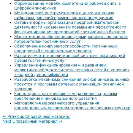
Формирование модели компетенций рабочей силы в
цифровой экономике
Методический инструментарий оценки и анализа
цифровых решений промышленного предприятия
Сетевые формы организации предпринимательской
деятельности как механизм повышения эффективности
функционирования предприятий гостиничного бизнеса
Маркетинговое обеспечение формирования лояльности
потребителей гостиничных услуг
Обеспечение конкурентоспособности гостиничных
предприятий в современных условиях
Развитие учетно-аналитической системы организаций
сферы гостиничных услуг
Управление функционированием и развитием
маркетинговой деятельности торговых сетей в условиях
товарной диверсификации
Разработка механизма снижения рисков инновационных
проектов и программ сетевых организаций розничной
торговли
Концепция стратегического управления кадровым
обеспечением инновационного развития
Методология маркетингового управления
инновационным развитием торговых розничных структур
←
Previous Справочный материал
Next Справочный материал
→