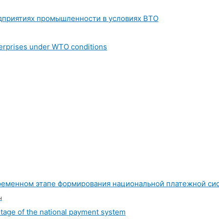
едприятиях промышленности в условиях ВТО
nterprises under WTO conditions
временном этапе формирования национальной платежной си
ч
stage of the national payment system