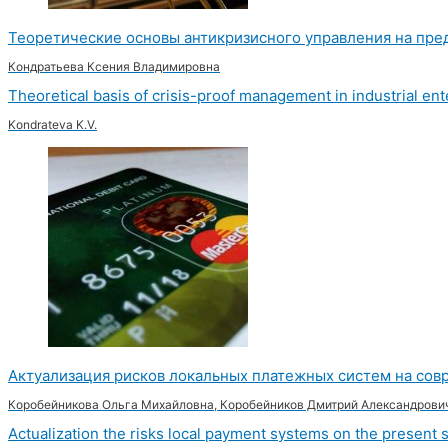
Теоретические основы антикризисного управления на пр
Кондратьева Ксения Владимировна
Theoretical basis of crisis-proof management in industrial e
Kondrateva K.V.
Актуализация рисков локальных платежных систем на со
Коробейникова Ольга Михайловна, Коробейников Дмитрий Александрови
Actualization the risks local payment systems on the present 