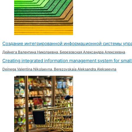
Создание интегрированной информационной системы упра
Дейнега Валентина Николаевна, Березовская Александра Алексеевна
Creating integrated information management system for smal
Deinega Valentina Nikolaevna, Berezovskaia Aleksandra Alekseevna