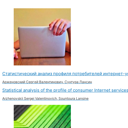
Статистический анализ профиля потребителей интернет-у
Арженовский Сергей Валентинович, Сунтура Лансин
Statistical analysis of the profile of consumer Internet service
Arzhenovskii Sergei Valentinovich, Sountoura Lansine