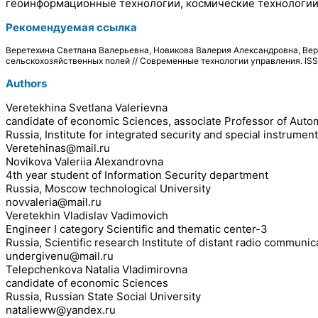
геоинформационные технологии, космические технологии 
Рекомендуемая ссылка
Веретехина Светлана Валерьевна, Новикова Валерия Александровна, Ве
сельскохозяйственных полей // Современные технологии управления. IS
Authors
Veretekhina Svetlana Valerievna
candidate of economic Sciences, associate Professor of Auto
Russia, Institute for integrated security and special instrume
Veretehinas@mail.ru
Novikova Valeriia Alexandrovna
4th year student of Information Security department
Russia, Moscow technological University
novvaleria@mail.ru
Veretekhin Vladislav Vadimovich
Engineer I category Scientific and thematic center-3
Russia, Scientific research Institute of distant radio communic
undergivenu@mail.ru
Telepchenkova Natalia Vladimirovna
candidate of economic Sciences
Russia, Russian State Social University
natalieww@yandex.ru