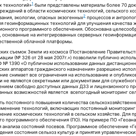
1
х технологий»
были представлены материалы более 70 док
еждений в области космических технологий, сельского хозя
2
вания, экологии, опасных экзогенных
процессов и антропо
я геоинформацинных технологий для улучшения качества 
онного программного обеспечения. Обоснована целесообра
 основанные на интегрированных серверных геоинформацин
ественной облачной платформы.
ских съемок Земли из космоса (Постановление Правительс
ации (№ 326 от 28 мая 2007г.») позволили публично испол
Ф № 1390 «О публичном использовании данных дистанционн
ских аппаратов гражданского назначения» разрешено испол
ние снимает все ограничения на использование и опублико
и не являются секретными или документами для служебного
влением свободно доступных данных ДЗЗ и лицензионного 
анных возможностей является всепогодный мониторинг сел
ь постоянного повышения количества сельскохозяйственных
именение технологий, включающих постоянный мониторинг 
ние космических технологий в сельском хозяйстве. Для пр
о программного обеспечения (ПО). На примере ПО «Геоана
 анализа состояний посевов. Программное обеспечение «Ге
ения состояния сельхоз культур и принятия управленчески