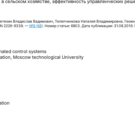
в сельском хозяйстве, эффективность управленческих реш
ретехин Владислав Вадимович, Телепченкова Наталия Владимировна. Геои
SN 2226-9339. —
№8 (68)
. Номер статьи: 6803. Дата публикации: 31.08.2016. 
mated control systems
ntation, Moscow technological University
ation