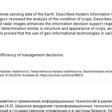
 remote sensing data of the Earth. Described modern information
ro» reviewed the analysis of the condition of crops. Describes t
nd radar images enhances the information decision support regar
determination similar in structure and appearance of crops, and 
 is proved that the use of geo-informational technologies in va
 efficiency of management decisions.
ladislav Vadimovich, Telepchenkova Natalia Vladimirovna. Geoinformation technol
ued: 31.08.2016. Available at: https://sovman.ru/article/6803/
азвития и применение информационных технологий в разли
тва [4,5]. Широкое внедрение геоинформационных технолог
шений в государственном управлении и в частном бизнесе.