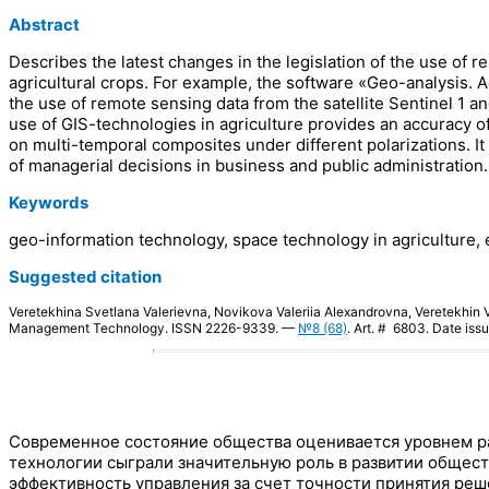
Abstract
Describes the latest changes in the legislation of the use of
agricultural crops. For example, the software «Geo-analysis. Ag
the use of remote sensing data from the satellite Sentinel 1 a
use of GIS-technologies in agriculture provides an accuracy of 
on multi-temporal composites under different polarizations. It
of managerial decisions in business and public administration.
Keywords
geo-information technology, space technology in agriculture,
Suggested citation
Veretekhina Svetlana Valerievna, Novikova Valeriia Alexandrovna, Veretekhin V
Management Technology. ISSN 2226-9339. —
№8 (68)
. Art. # 6803. Date iss
Современное состояние общества оценивается уровнем р
технологии сыграли значительную роль в развитии общес
эффективность управления за счет точности принятия ре