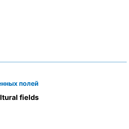
енных полей
tural fields