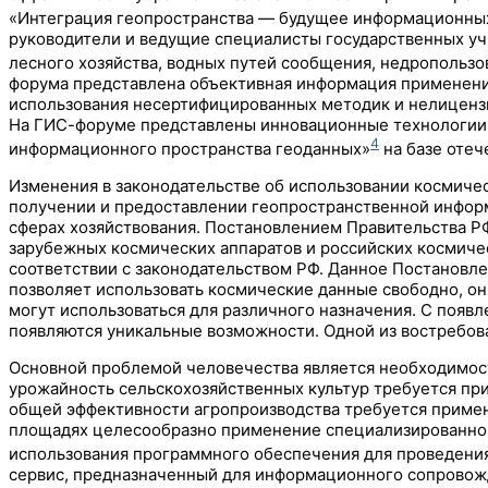
«Интеграция геопространства — будущее информационны
руководители и ведущие специалисты государственных учр
лесного хозяйства, водных путей сообщения, недропользо
форума представлена объективная информация применени
использования несертифицированных методик и нелицензи
На ГИС-форуме представлены инновационные технологии,
4
информационного пространства геоданных»
на базе отеч
Изменения в законодательстве об использовании космиче
получении и предоставлении геопространственной информ
сферах хозяйствования. Постановлением Правительства Р
зарубежных космических аппаратов и российских космиче
соответствии с законодательством РФ. Данное Постановле
позволяет использовать космические данные свободно, он
могут использоваться для различного назначения. С поя
появляются уникальные возможности. Одной из востребов
Основной проблемой человечества является необходимост
урожайность сельскохозяйственных культур требуется пр
общей эффективности агропроизводства требуется примене
площадях целесообразно применение специализированног
использования программного обеспечения для проведения
сервис, предназначенный для информационного сопровожд