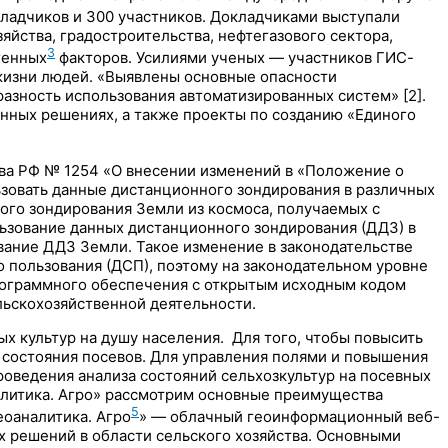
ладчиков и 300 участников. Докладчиками выступали
йства, градостроительства, нефтегазового сектора,
3
генных
факторов. Усилиями ученых — участников ГИС-
жизни людей. «Выявлены основные опасности
зность использования автоматизированных систем» [2].
ных решениях, а также проекты по созданию «Единого
тва РФ № 1254 «О внесении изменений в «Положение о
ьзовать данные дистанционного зондирования в различных
ого зондирования Земли из космоса, получаемых с
ьзование данных дистанционного зондирования (ДДЗ) в
вание ДДЗ Земли. Такое изменение в законодательстве
 пользования (ДСП), поэтому на законодательном уровне
программного обеспечения с открытым исходным кодом
ьскохозяйственной деятельности.
 культур на душу населения. Для того, чтобы повысить
состояния посевов. Для управления полями и повышения
оведения анализа состояний сельхозкультур на посевных
литика. Агро» рассмотрим основные преимущества
5
оаналитика. Агро
» — облачный геоинформационный веб-
х решений в области сельского хозяйства. Основными