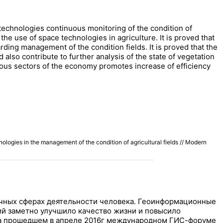
 technologies continuous monitoring of the condition of
he use of space technologies in agriculture. It is proved that
ding management of the condition fields. It is proved that the
also contribute to further analysis of the state of vegetation
rious sectors of the economy promotes increase of efficiency
ogies in the management of the condition of agricultural fields // Modern
чных сферах деятельности человека. Геоинформационные
ий заметно улучшило качество жизни и повысило
 На прошедшем в апреле 2016г международном ГИС-форуме