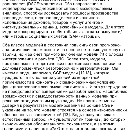
равновесия (DSGE-моделями). Оба направления в
моделировании подчёркивают связь с межотраслевым
анализом, способны исследовать процессы производства,
распределения, перераспределения и конечного
использования доходов, товаров и услуг агентов и
институциональных единиц, включённых в модель. Для этого
модели инкорпорируют в себя таблицы «затраты-выпуск» и/
или матрицы социальных счетов (SAM-матрицы).
Оба класса моделей в состоянии повысить свои прогнозно-
аналитические возможности на основе не только упомянутых
таблиц, но и за счёт прямого включения модели (1) с блоком
интегрирования и расчёта СДС. Более того, модели,
построенные на теоретических положениях неоклассики не
должны применяться безоговорочно и автоматически. Мы
имеем в виду, например, CGE-модели [12,13], которые
нуждаются в выполнении условий их корректной
применимости в конкретных схемно-режимных условиях
функционирования экономики как системы. И это утверждение
не преодолевается заверениями разработчиков о масштабных
возможностях и самодостаточности данных моделей при
решении отводимого им круга задач. Не повышает меры
доверия к результатам моделирования на основе CGE и
указание на то, что модели строятся на основе «экономически
обоснованных» зависимостей [13]. Ведь сразу возникает
естественный вопрос: «А существуют ли границы, до которых
экономическая обоснованность сохраняется, а за этими
границами утрачивается?» Ответ на этот вопрос выглядит так: