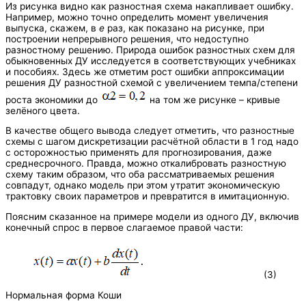
Из рисунка видно как разностная схема накапливает ошибку.
Например, можно точно определить момент увеличения
выпуска, скажем, в
e
раз, как показано на рисунке, при
построении непрерывного решения, что недоступно
разностному решению. Природа ошибок разностных схем для
обыкновенных ДУ исследуется в соответствующих учебниках
и пособиях. Здесь же отметим рост ошибки аппроксимации
решения ДУ разностной схемой с увеличением темпа/степени
роста экономики до
на том же рисунке – кривые
зелёного цвета.
В качестве общего вывода следует отметить, что разностные
схемы с шагом дискретизации расчётной области в 1 год надо
с осторожностью применять для прогнозирования, даже
среднесрочного. Правда, можно откалибровать разностную
схему таким образом, что оба рассматриваемых решения
совпадут, однако модель при этом утратит экономическую
трактовку своих параметров и превратится в имитационную.
Поясним сказанное на примере модели из одного ДУ, включив
конечный спрос в первое слагаемое правой части:
(3)
Нормальная форма Коши