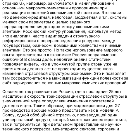
странах G7, например, заключается в манипулировании
основными макроэкономическими пропорциями при
реализации положений экономической политики. Это значит,
что денежно-кредитная, налоговая, бюджетная и т.п. системы
меняют свои параметры с целью заданного
перераспределения доходов между экономическими
агентами. Российский контур управления, используя метод
«по аналогии», часто видит задачи структурного
реформирования в перераспределении ресурсов между
государством, бизнесом, домашними хозяйствами и иными
агентами. Это же просто! Но такое использование мирового
опыта применительно к экономике России неправомерно,
ошибочно! В самом деле, недолгий анализ статистики
позволяет видеть, что в упомянутой группе стран уже на
протяжении десятка лет не происходит существенного
изменения отраслевой структуры экономики. Это и позволяет
там сосредоточиться на максимизации функций полезности за
счёт варьирования основных макроэкономических пропорций.
Совсем не так развивается Россия, где в последние 25 лет
масштабы и скорость трансформаций отраслевой структуры в
значительной мере определяли изменения показателей
доходов и цен. Таким образом, при моделировании для G7
производство вообще можно представить как в модели Р.
Солоу, одной обобщённой отраслью, производящей один
универсальный продукт, который может как инвестироваться,
так и потребляться, при детальном представлении научно-
технического прогресса, монетарного сектора, торговли и