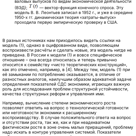
валовых выпусков по видам экономической деятельности
(ВЭД);
— вектор-функция конечного спроса. Эту
модель В. В. Леонтьев записал в 1952 г., и уже в середине
1950-х гг. динамическая теория «затраты-выпуск»
проходила первую эмпирическую проверку в США.
В разных источниках нам приходилось видеть ссылки на
модель (1), однако в оцифрованном виде, позволяющем
воспроизвести расчёты и сделать новые, эта модель нигде не
приведена. В России к модели (1) и вовсе специфическое
отношение – она всегда относилась и теперь привычно
относится к семейству «чисто теоретических конструкций»,
как это отмечено, например, в [4]. Между тем, модель (1) при
её замыкании по потреблению оказывается, в отличие от
разностных аналогов, наилучшим образом адекватной задаче
определения показателей СДС экономики, играющих важную
роль для исследования проблем структурной устойчивости,
качества структурных реформ и управления ими.
Например, вычисление степени экономического роста
позволяет ответить на вопрос о технологической готовности
или неготовности экономики к расширенному
воспроизводству. В случае положительного ответа на вопрос
и отсутствии роста, так же, как и при неадекватном
фактическом росте в зоне очень малых приращений, проблему
надо искать в контуре управления системой. Показатели