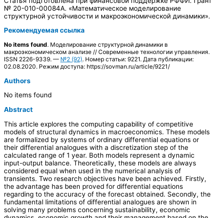
Статья подготовлена при финансовой поддержке РФФИ. Грант
№ 20-010-00084А. «Математическое моделирование
структурной устойчивости и макроэкономической динамики».
Рекомендуемая ссылка
No items found
. Моделирование структурной динамики в
макроэкономическом анализе // Современные технологии управления.
ISSN 2226-9339. —
№2 (92)
. Номер статьи: 9221. Дата публикации:
02.08.2020. Режим доступа: https://sovman.ru/article/9221/
Authors
No items found
Abstract
This article explores the computing capability of competitive
models of structural dynamics in macroeconomics. These models
are formalized by systems of ordinary differential equations or
their differential analogues with a discretization step of the
calculated range of 1 year. Both models represent a dynamic
input-output balance. Theoretically, these models are always
considered equal when used in the numerical analysis of
transients. Two research objectives have been achieved. Firstly,
the advantage has been proved for differential equations
regarding to the accuracy of the forecast obtained. Secondly, the
fundamental limitations of differential analogues are shown in
solving many problems concerning sustainability, economic
dynamics, economic growth and their management based on the