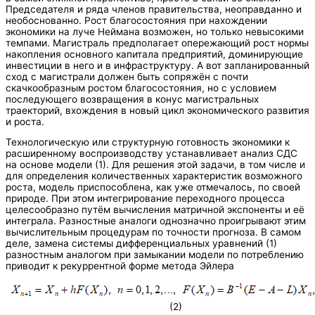
Председателя и ряда членов правительства, неоправданно и
необоснованно. Рост благосостояния при нахождении
экономики на луче Неймана возможен, но только невысокими
темпами. Магистраль предполагает опережающий рост нормы
накопления основного капитала предприятий, доминирующие
инвестиции в него и в инфраструктуру. А вот запланированный
сход с магистрали должен быть сопряжён с почти
скачкообразным ростом благосостояния, но с условием
последующего возвращения в конус магистральных
траекторий, вхождения в новый цикл экономического развития
и роста.
Технологическую или структурную готовность экономики к
расширенному воспроизводству устанавливает анализ СДС
на основе модели (1). Для решения этой задачи, в том числе и
для определения количественных характеристик возможного
роста, модель приспособлена, как уже отмечалось, по своей
природе. При этом интегрирование переходного процесса
целесообразно путём вычисления матричной экспоненты и её
интеграла. Разностные аналоги однозначно проигрывают этим
вычислительным процедурам по точности прогноза. В самом
деле, замена системы дифференциальных уравнений (1)
разностным аналогом при замыкании модели по потреблению
приводит к рекуррентной форме метода Эйлера
(2)