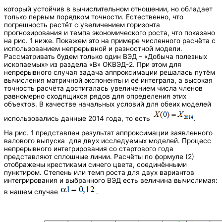
который устойчив в вычислительном отношении, но обладает
только первым порядком точности. Естественно, что
погрешность растёт с увеличением горизонта
прогнозирования и темпа экономического роста, что показано
на рис. 1 ниже. Покажем это на примере численного расчёта с
использованием непрерывной и разностной модели.
Рассматривать будем только один ВЭД – «Добыча полезных
ископаемых» из раздела «В» ОКВЭД-2. При этом для
непрерывного случая задача аппроксимации решалась путём
вычисления матричной экспоненты и её интеграла, а высокая
точность расчёта достигалась увеличением числа членов
равномерно сходящихся рядов для определения этих
объектов. В качестве начальных условий для обеих моделей
использовались данные 2014 года, то есть
.
На рис. 1 представлен результат аппроксимации заявленного
валового выпуска для двух исследуемых моделей. Процесс
непрерывного интегрирования со стартового года
представляют сплошные линии. Расчёты по формуле (2)
отображены крестиками синего цвета, соединёнными
пунктиром. Степень или темп роста для двух вариантов
интегрирования и выбранного ВЭД есть величина вычислимая:
в нашем случае
.