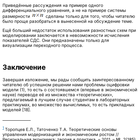
Приведённые рассуждения на примере одного
дифференциального уравнения, а не на примере системы
размерности
сделаны только для того, чтобы читателю
было проще разобраться в вынесенной на обсуждение теме.
Ещё больший недостаток использования разностных схем при
моделировании заключается в невозможности исчисления
показателей СДС. Они предназначены только для
визуализации переходного процесса.
Заключение
Завершая изложение, мы рады сообщить заинтересованному
читателю об успешном решении нами проблемы оцифровки
модели (1), то есть о состоявшемся (впервые в экономической
науке) переводе её из множества «теоретических»,
предлагаемый в лучшем случае студентам в лабораторных
практикумах, во множество вычислимых, то есть прикладных
моделей [18].
_______________
1
Торопцев Е.Л., Таточенко Т.А. Теоретические основы
управления модернизацией и экономическим ростом //
Региональная экономика: теория и практика. – 2011. – №. 2(185).