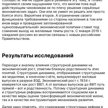
сообществ. Мы не будем здесь развивать эту тему, а только
поделимся своим ощущением того, что многим пока ещё
действующим чиновникам не по плечу решение серьёзных
экономических задач. Они или не умеют их решать или просто
боятся этого. Вероятнее второе. А ограничение своего
функционала требованиями со стороны населения в том или
ином виде и проведение запланированной
«ценоповышательной» экономической политики ставит под
сомнение выход на желаемые темпы роста. С января 2019 г.
ожидания россиян во многом связаны с новым российским
Правительством.
Результаты исследований
Переходя к анализу влияния структурной динамики на
экономический рост, отметим близкую родственность этих
понятий. Структурная динамика, отображаемая структурными
же моделями, в конечном счёте, визуализирует валовые
выпуски в разрезе ВЭД. Экономический рост с 1934 г.
измеряется как рост ВВП. А от валовых выпусков до ВВП путь
прямой – вот и родственность. Потому структурная динамика
и структурные реформы воспринимаются социумом как в
качестве меры оценки трансформаций экономической жизни,
так и в качестве инструментария механизмов развития.
Далее надо отметить, что содержание структурных реформ в