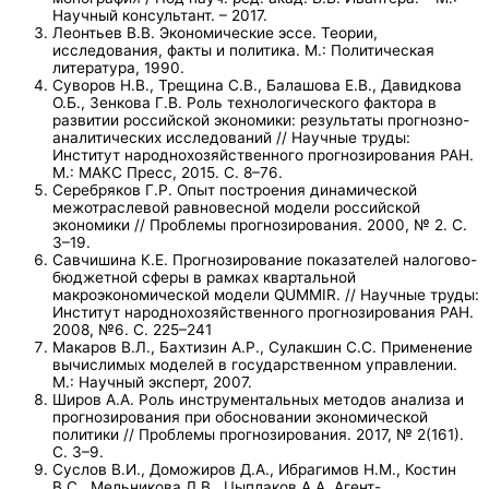
Научный консультант. – 2017.
Леонтьев В.В. Экономические эссе. Теории,
исследования, факты и политика. М.: Политическая
литература, 1990.
Суворов Н.В., Трещина С.В., Балашова Е.В., Давидкова
О.Б., Зенкова Г.В. Роль технологического фактора в
развитии российской экономики: результаты прогнозно-
аналитических исследований // Научные труды:
Институт народнохозяйственного прогнозирования РАН.
М.: МАКС Пресс, 2015. С. 8–76.
Серебряков Г.Р. Опыт построения динамической
межотраслевой равновесной модели российской
экономики // Проблемы прогнозирования. 2000, № 2. С.
3–19.
Савчишина К.Е. Прогнозирование показателей налогово-
бюджетной сферы в рамках квартальной
макроэкономической модели QUMMIR. // Научные труды:
Институт народнохозяйственного прогнозирования РАН.
2008, №6. С. 225–241
Макаров В.Л., Бахтизин А.Р., Сулакшин С.С. Применение
вычислимых моделей в государственном управлении.
М.: Научный эксперт, 2007.
Широв А.А. Роль инструментальных методов анализа и
прогнозирования при обосновании экономической
политики // Проблемы прогнозирования. 2017, № 2(161).
С. 3–9.
Суслов В.И., Доможиров Д.А., Ибрагимов Н.М., Костин
В.С., Мельникова Л.В., Цыплаков А.А. Агент-