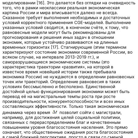
моделировании [16]. Это делается без оглядки на очевидность
того, что в рамки неоклассики реальная экономическая
картина России и мира вписывается далеко не всегда.
Сказанное требует выполнения необходимых и достаточных
условий корректного применения CGE-моделей. Выполнение
указанных условий сводится, в конечном счёте, к тому, что
равновесные модели могут быть рекомендованы для
прогнозирования и решения иных задач в отношении
экономик, которые устойчиво развиваются на длинных
временных горизонтах [17]. Стагнирующие (этим термином
характеризуют состояние экономики современной России, во
всяком случае, на интервале 2013-2019 гг.), и
саморазрушающиеся экономические системы (это
характеристика траектории «развития», на которой в
известное время новейшей истории также пребывала
экономика России) не нуждаются в определении равновесных
точек или траекторий. Определение равновесия в таких
условиях бессмысленно и бесполезно. Единственной
достойной целью функционирования экономики может быть
перевод её на магистральные темпы роста при росте
производительности, конкурентоспособности и всех иных
составляющих эффективности. Только такая экономическая
динамика через время
позволит сойти с магистрали,
например, для достижения целей социальной политики,
связанных с перераспределением благ и качественным
повышением уровня благосостояния населения. Это прямо
означает, что общественные ожидания роста благосостояния
в самой ближней перспективе, просто в связи со сменой