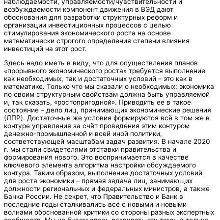
наблюдаемости, управляемости/чувствительности и
возбуждаемости компонент движения в ВЭД дают
обоснования для разработки структурных реформ и
организации инвестиционных процессов с целью
стимулирования экономического роста на основе
математически строгого определения степени влияния
инвестиций на этот рост.
Здесь надо иметь в виду, что для осуществления планов
«прорывного экономического роста» требуется выполнение
как необходимых, так и достаточных условий – это как в
математике. Только что мы сказали о необходимых: экономика
по своим структурным свойствам должна быть управляемой
и, так сказать, «ростопригодной». Приводить её в такое
состояние – дело лиц, принимающих экономические решения
(ЛПР). Достаточные же условия формируются всё в том же в
контуре управления за счёт проведения этим контуром
денежно-промышленной и всей иной политики,
соответствующей масштабам задач развития. В начале 2020
г. мы стали свидетелями отставки правительства и
формирования нового. Это воспринимается в качестве
ключевого элемента алгоритма настройки обсуждаемого
контура. Таким образом, выполнение достаточных условий
для роста экономики – прямая задача лиц, занимающих
должности региональных и федеральных министров, а также
Банка России. Не секрет, что Правительство и Банк в
последние годы сталкивались всё с новыми и новыми
волнами обоснованной критики со стороны разных экспертных