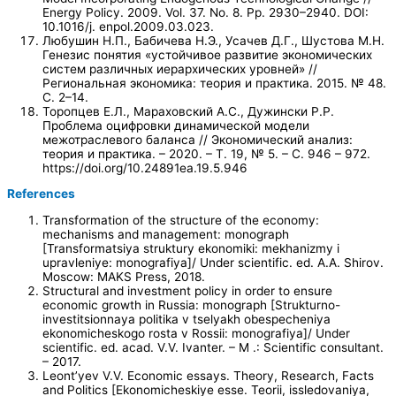
Energy Policy. 2009. Vol. 37. No. 8. Pp. 2930–2940. DOI:
10.1016/j. enpol.2009.03.023.
Любушин Н.П., Бабичева Н.Э., Усачев Д.Г., Шустова М.Н.
Генезис понятия «устойчивое развитие экономических
систем различных иерархических уровней» //
Региональная экономика: теория и практика. 2015. № 48.
С. 2–14.
Торопцев Е.Л., Мараховский А.С., Дужински Р.Р.
Проблема оцифровки динамической модели
межотраслевого баланса // Экономический анализ:
теория и практика. – 2020. – Т. 19, № 5. – С. 946 – 972.
https://doi.org/10.24891ea.19.5.946
References
Transformation of the structure of the economy:
mechanisms and management: monograph
[Transformatsiya struktury ekonomiki: mekhanizmy i
upravleniye: monografiya]/ Under scientific. ed. A.A. Shirov.
Moscow: MAKS Press, 2018.
Structural and investment policy in order to ensure
economic growth in Russia: monograph [Strukturno-
investitsionnaya politika v tselyakh obespecheniya
ekonomicheskogo rosta v Rossii: monografiya]/ Under
scientific. ed. acad. V.V. Ivanter. – M .: Scientific consultant.
– 2017.
Leont’yev V.V. Economic essays. Theory, Research, Facts
and Politics [Ekonomicheskiye esse. Teorii, issledovaniya,