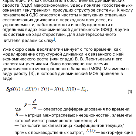
характеристик, как показатели собственных динамических
свойств (СДС) макроэкономики. Здесь понятие «собственных»
означает «внутренних», присущих структуре системы. К числу
показателей СДС относятся частоты и затухания отдельных
составляющих движения в переходном процессе, их
управляемости, наблюдаемости и возбуждаемости в
отдельных видах экономической деятельности (ВЭД), другие
их системные характеристики. Для заинтересованного
1
читателя делаем ссылку
.
Уже скоро семь десятилетий минует с того времени, как
моделирование структурной динамики и связанного с ней
экономического роста (или спада) В. В. Леонтьевым и его
коллегами-учениками было возложено «на плечи»
динамического межотраслевого баланса (МОБ). Мы имеем в
виду работу [3], в которой динамический МОБ приведён в
виде
(1)
где
— оператор дифференцирования по времени;
— матрица межотраслевых инерционностей, элементы
которой имеют размерность времени;
— технологическая матрица коэффициентов текущих/
прямых производственных затрат;
— вектор-функция