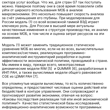
сектора услуг вообще. Что же, для стран G7 так поступать
можно. Наверное поэтому они в своё время позволили себе
уйти от широкого использования МОБ в анализе
макроэкономики. Это несколько повышает скорость анализа
за счёт уменьшения его глубины. При моделировании для
России модель (1) со всей возможной гаммой ВЭД играет
ключевую роль. Для России в высшей мере актуальны
качественные изменения в структуре производства, их анализ
на основе МОБ, в том числе и оценка затрат ресурсов на эти
изменения.
Модель (1) может заменить традиционное статическое
уравнение МОБ во многих, если не во всех, вычислительных
комплексах/системах, реализующих программно-
аналитический инструментарий разработки и оценки
эффективности экономической политики, проводимой в стране.
Мы имеем в виду, прежде всего, межотраслевые
динамические модели RIM [5] и QUMMIR [6], разработанные в
ИНП РАН, а также вычислимые модели общего равновесия
CGE из ЦЭМИ РАН [7].
Все упомянутые модели вычислимы, то есть количественно
определены, и предоставляют числовые оценки действий или
бездействий в контуре управления. Они сопровождают и
прогнозируют развитие экономики, отвечая на вопрос:
«Каковы последствия реализации той или иной экономической
политики?» Качество статистической базы исследований,
информационно-аналитические возможности программных