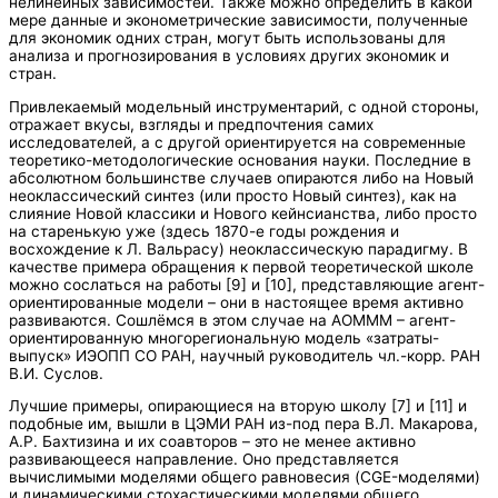
нелинейных зависимостей. Также можно определить в какой
мере данные и эконометрические зависимости, полученные
для экономик одних стран, могут быть использованы для
анализа и прогнозирования в условиях других экономик и
стран.
Привлекаемый модельный инструментарий, с одной стороны,
отражает вкусы, взгляды и предпочтения самих
исследователей, а с другой ориентируется на современные
теоретико-методологические основания науки. Последние в
абсолютном большинстве случаев опираются либо на Новый
неоклассический синтез (или просто Новый синтез), как на
слияние Новой классики и Нового кейнсианства, либо просто
на старенькую уже (здесь 1870-е годы рождения и
восхождение к Л. Вальрасу) неоклассическую парадигму. В
качестве примера обращения к первой теоретической школе
можно сослаться на работы [9] и [10], представляющие агент-
ориентированные модели – они в настоящее время активно
развиваются. Сошлёмся в этом случае на АОМММ – агент-
ориентированную многорегиональную модель «затраты-
выпуск» ИЭОПП СО РАН, научный руководитель чл.-корр. РАН
В.И. Суслов.
Лучшие примеры, опирающиеся на вторую школу [7] и [11] и
подобные им, вышли в ЦЭМИ РАН из-под пера В.Л. Макарова,
А.Р. Бахтизина и их соавторов – это не менее активно
развивающееся направление. Оно представляется
вычислимыми моделями общего равновесия (CGE-моделями)
и динамическими стохастическими моделями общего