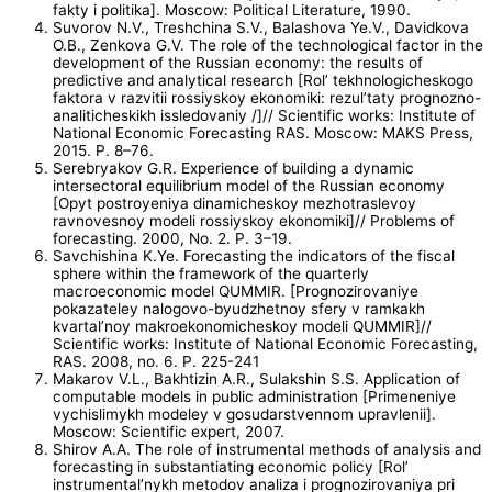
fakty i politika]. Moscow: Political Literature, 1990.
Suvorov N.V., Treshchina S.V., Balashova Ye.V., Davidkova
O.B., Zenkova G.V. The role of the technological factor in the
development of the Russian economy: the results of
predictive and analytical research [Rol’ tekhnologicheskogo
faktora v razvitii rossiyskoy ekonomiki: rezul’taty prognozno-
analiticheskikh issledovaniy /]// Scientific works: Institute of
National Economic Forecasting RAS. Moscow: MAKS Press,
2015. P. 8–76.
Serebryakov G.R. Experience of building a dynamic
intersectoral equilibrium model of the Russian economy
[Opyt postroyeniya dinamicheskoy mezhotraslevoy
ravnovesnoy modeli rossiyskoy ekonomiki]// Problems of
forecasting. 2000, No. 2. P. 3–19.
Savchishina K.Ye. Forecasting the indicators of the fiscal
sphere within the framework of the quarterly
macroeconomic model QUMMIR. [Prognozirovaniye
pokazateley nalogovo-byudzhetnoy sfery v ramkakh
kvartal’noy makroekonomicheskoy modeli QUMMIR]//
Scientific works: Institute of National Economic Forecasting,
RAS. 2008, no. 6. P. 225-241
Makarov V.L., Bakhtizin A.R., Sulakshin S.S. Application of
computable models in public administration [Primeneniye
vychislimykh modeley v gosudarstvennom upravlenii].
Moscow: Scientific expert, 2007.
Shirov A.A. The role of instrumental methods of analysis and
forecasting in substantiating economic policy [Rol’
instrumental’nykh metodov analiza i prognozirovaniya pri