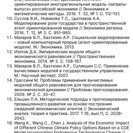
ориентированная многорегиональная модель «затраты-
выпуск» российской экономики // Экономика и
математические методы. 2016. Т. 52, № 1. С. 112–131.
Суслов В.И., Новикова Т.С., Цыплаков А.А.
Моделирование роли государства в пространственной
агент-ориентированной модели // Экономика региона.
2016. Т. 12, № 3. С. 951–965.
Макаров В.Л., Бахтизин А.Р. Социальное моделирование
– новый компьютерный прорыв (агент-ориентированные
модели). М.: Экономика. 2013.
Изотов Д.А. Эмпирические модели общего
экономического равновесия // Пространственная
экономика. 2014. № 3. С. 138–167.
Макаров В.Л., Бахтизин А.Р., Сулакшин С.С. Применение
вычислимых моделей в государственном управлении.
М.: Научный эксперт, 2007.
Грассини М. Проблемы применения вычислимых
моделей общего равновесия для прогнозирования
экономической динамики // Проблемы прогнозирования.
2009. № 2. C. 30–47.
Ельшин Л.А. Методические подходы к прогнозированию
промышленного развития на основе построения
ожиданий экономических агентов // Экономический
анализ: теория и практика. 2017. Т.16, вып.11, С. 2028–
2042.
Wang K., Wang C., Chen J. Analysis of the Economic Impact
of Different Chi­nese Climate Policy Options Based on a CGE
Model Incorporating Endogenous Tech­nological Change //