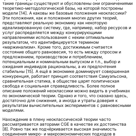
такие границы существуют и обусловлены они ограничениями
теоретико-методологической базы, на которой построены
модели [14]. А каковы же базовые положения неоклассики?
Эти положения, как и положения многих других теорий,
представляют реальную экономику как некоторую
идеализированную систему, где, например, набор ресурсов и
услуг распределяется между конкурирующими
направлениями использования с неким оптимальным
результатом, что идентифицируется термином
«маржинализм». Кроме того, достижимым считается
состояние общего равновесия, то есть между спросом и
предложением, производством и потреблением,
потенциальным и номинальным выпуском и т.п., выбор и
ожидания индивидов рациональны, а их предпочтения
стабильны [15]. А ещё в экономике доминирует совершенная
конкуренция, работает принцип соответствия Самуэльсона,
сравнительная статика, в обществе царят политическая
свобода и социальная справедливость. Более полное
описание положений неоклассики можно видеть в учебниках
по экономической теории. Однако и того, что сказано здесь,
достаточно для снижения, а иногда и утраты доверия к
результатам вычислительных экспериментов с равновесными
моделями.
Нахождение в плену неоклассической теории часто
рассматривается авторами CGE в качестве их достоинства
[8]. Ровно так же подчёркивается высокая значимость
соединения микро- и макроэкономических подходов в