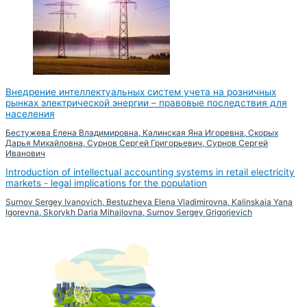
Внедрение интеллектуальных систем учета на розничных
рынках электрической энергии – правовые последствия для
населения
Бестужева Елена Владимировна, Калинская Яна Игоревна, Скорых
Дарья Михайловна, Сурнов Сергей Григорьевич, Сурнов Сергей
Иванович
Introduction of intellectual accounting systems in retail electricity
markets - legal implications for the population
Surnov Sergey Ivanovich, Bestuzhevа Elena Vladimirovna, Kalinskaia Yana
Igorevna, Skorykh Daria Mihajlovna, Surnov Sergey Grigorjevich