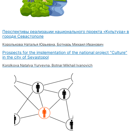
Перспективы реализации национального проекта «Культура» в
городе Севастополе
Королькова Наталья Юрьевна, Ботнарь Михаил Иванович
Prospects for the implementation of the national project "Culture"
in the city of Sevastopol
Korolkova Natalya Yuryevna, Botnar Mikhail Ivanovich