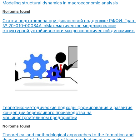
Modeling structural dynamics in macroeconomic analysis
No items found
Статья подготовлена при финансовой поддержке РФФИ. Грант
№ 20-010-00084А. «Математическое моделирование
структурной устойчивости и макроэкономической динамики».
Теоретико-методические подходы формирования и развития
концепции бережливого производства на
машиностроительном предприятии
No items found
Theoretical and methodological approaches to the formation and
development of the concept of lean production at a machine-