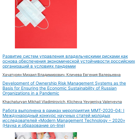
Развитие систем управления владельческими рисками как
основа обеспечения экономической устойчивости российских
организаций в условиях пандемии
Хачатурян Михаил Владимирович, Кличева Евгения Валерьевна
Development of Ownership Risk Management Systems as the
Basis for Ensuring the Economic Sustainability of Russian
Organizations in a Pandemic
Khachaturyan Mikhail Vladimirovich, Klicheva Yevgeniya Valeryevna
Работа выполнена в рамках мероприятия MMT-2020-04: I
Международный конкурс научных статей молодых
исследователей «Modern Management Technology – 2020»
(Наука и образование on-line)