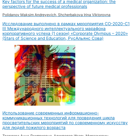
Key factors for the success of a medical organization: the
perspective of future medical professionals
Polidanov Maksim Andreyevich, Shcherbakova Irina Viktorovna
Исследование выполнено в рамках мероприятия CO-2020-С1
III Международного интеллектуального марафона
корпоративного успеха (1 сезон) «Corporate Olympus – 2020»
(Stars of Science and Education, РусАльянс Сова)
Использование современных информационно-
коммуникационных технологий для проведения цикла
просветительских мероприятий по современному искусству
для людей пожилого возраста
Твердова Анна Дмитриевна, Аликперов Игорь Мирзамович