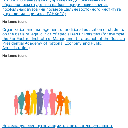
образованием студентов на базе юридических клиник
профильных вузов (на примере Дальневосточного института
управления – филиала РАНХиГС)
No items found
Organization and management of additional education of students
on the basis of legal clinics of specialized universities (for example,
the Far Eastern Institute of Management - a branch of the Russian
Presidential Academy of National Economy and Public
Administration)
No items found
Некоммерческие организации как показатель успешного