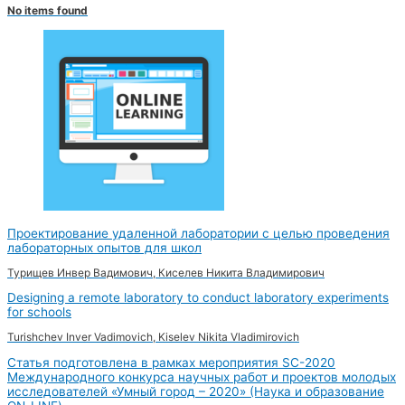
No items found
Проектирование удаленной лаборатории с целью проведения
лабораторных опытов для школ
Турищев Инвер Вадимович, Киселев Никита Владимирович
Designing a remote laboratory to conduct laboratory experiments
for schools
Turishchev Inver Vadimovich, Kiselev Nikita Vladimirovich
Статья подготовлена в рамках мероприятия SC-2020
Международного конкурса научных работ и проектов молодых
исследователей «Умный город – 2020» (Наука и образование