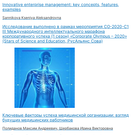
Innovative enterprise management: key concepts, features,
examples
Sannikova Kseniya Aleksandrovna
Исследование выполнено в рамках мероприятия CO-2020-С1
III Международного интеллектуального марафона
корпоративного успеха (1 сезон) «Corporate Olympus – 2020»
(Stars of Science and Education, РусАльянс Сова)
Ключевые факторы успеха медицинской организации: взгляд
будущих медицинских работников
Полиданов Максим Андреевич, Щербакова Ирина Викторовна