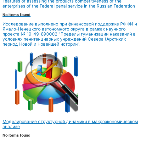
Features of assessing the products competitiveness of the
enterprises of the Federal penal service in the Russian Federation
No items found
Исследование выполнено при финансовой поддержке РФФИ и
Ямало-Ненецкого автономного округа в рамках научного
проекта № 19-49-890002 "Пределы гуманизации наказаний в
условиях пенитенциарных учреждений Севера (Арктики):
период Новой и Новейшей истории".
Моделирование структурной динамики в макроэкономическом
анализе
No items found