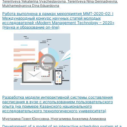
Terentyeva Yekaterina Vyacheslavovna, Terentyeva Nina Gennadyevna,
Mukhamedyarova Dina Eduardovna
Работа выполнена в рамках мероприятия MMT-2020-02: I
Международный конкурс научных статей молодых
исследователей «Modern Management Technology – 2020»
(Наука и образование on-line)
Разработка модели интерактивной системы составления
расписания в вузе с использованием пользовательского
опыта (на примере Казанского национального
исследовательского технологического университета)
Муртазина Гозел Юнусовна, Нургалиева Анжелика Алимовна
Development of a model of an interactive scheduling system at a