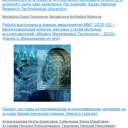
university using user experience (for example, Kazan National
Research Technological University)
Murtazina Gozel Yunusovna, Nurgaliyeva Anzhelika Alimovna
Работа выполнена в рамках мероприятия MMT-2020-02: I
Международный конкурс научных статей молодых
исследователей «Modern Management Technology – 2020»
(Наука и образование on-line)
Проект системы аутентификации и идентификации человека на
основе биометрических данных «Умного города»
Хожаназарова Нелли Борисовна, Сафьянова Элиза Маратовна,
Хуторова Наталья Александровна, Гапоненко Николай Николаевич