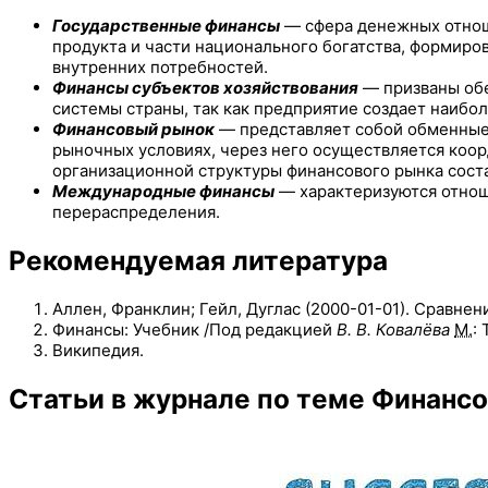
Государственные финансы
— сфера денежных отнош
продукта и части национального богатства, формиро
внутренних потребностей.
Финансы субъектов хозяйствования
— призваны обе
системы страны, так как предприятие создает наибо
Финансовый рынок
— представляет собой обменные 
рыночных условиях, через него осуществляется коо
организационной структуры финансового рынка сост
Международные финансы
— характеризуются отнош
перераспределения.
Рекомендуемая литература
Аллен, Франклин; Гейл, Дуглас (2000-01-01). Сравне
Финансы: Учебник /Под редакцией
В. В. Ковалёва
М.
:
Википедия.
Статьи в журнале по теме Финанс