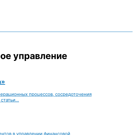
ное управление
а»
операционных процессов, сосредоточения
татьи...
ентов в управлении финансовой