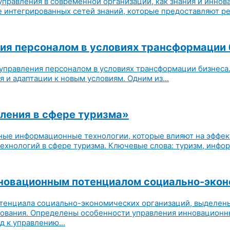
управления в современной организации, как знания и иннов
 интегрированных сетей знаний, которые предоставляют ре
ия персоналом в условиях трансформации 
управления персоналом в условиях трансформации бизнеса
 и адаптации к новым условиям. Одним из...
ления в сфере туризма»
вные информационные технологии, которые влияют на эффек
нологий в сфере туризма. Ключевые слова: туризм, информ
нновационным потенциалом социально-экон
отенциала социально-экономических организаций, выделен
рования. Определены особенности управления инновацион
 к управлению...