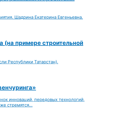
ятия. Шадрина Екатерина Евгеньевна.
а (на примере строительной
ли Республики Татарстан).
венчуринга»
ынок инноваций, передовых технологий,
е стремятся...