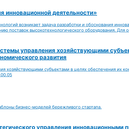
ия инновационной деятельности»
нологий возникает задача разработки и обоснования иннов
нию поставок высокотехнологического оборудования. Для о
стемы управления хозяйствующими субъек
ономического развития
ия хозяйствующими субъектами в целях обеспечения их ко
.00.05
аблоны бизнес-моделей бережливого стартапа.
атегического управления инновационными 