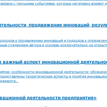
вязана с текущими событиями, которые негативно влияют н
тельности, продвижение инноваций, резуль
подходов к продвижению инноваций и подходов к определе
ным суждением автора и основан исключительно на открыты
к важный аспект инновационной деятельно
риятии, особенности инновационной деятельности; обознач
представлены теоретические аспекты и понятия инновацио
джмента...
овационной деятельности предприятия»