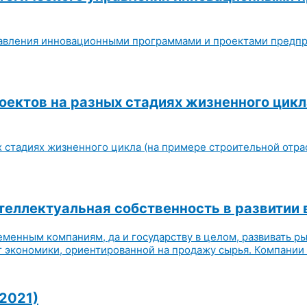
авления инновационными программами и проектами предпри
ектов на разных стадиях жизненного цикл
стадиях жизненного цикла (на примере строительной отрас
еллектуальная собственность в развитии 
менным компаниям, да и государству в целом, развивать р
экономики, ориентированной на продажу сырья. Компании ж
2021)