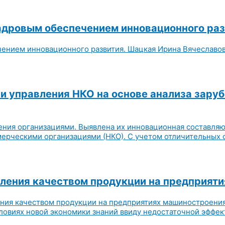
адровым обеспечением инновационного ра
ением инновационного развития. Шацкая Ирина Вячеславовн
и управления НКО на основе анализа зару
ения организациями. Выявлена их инновационная составля
ерческими организациями (НКО). С учетом отличительных 
вления качеством продукции на предприят
ния качеством продукции на предприятиях машиностроения
ловиях новой экономики знаний ввиду недостаточной эффек