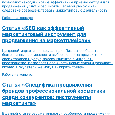
позволяют находить новые эффективные приемы методы для
продвижения услуг и расширять целевой рынок и как
следствие совершенствовать маркетинговую деятельность...
Работа на конкурс
Статья «SEO как эффективный
маркетинговый инструмент для
продвижения на маркетплейсах»
Цифровой маркетинг открывает для бизнес-сообщества
безграничные возможности выбора каналов продвижения
своих товаров и услуг, поиска клиентов в интернет-
пространстве, позволяет налаживать новые связи и развивать
бизнес. Покупатели же могут выбирать товары...
Работа на конкурс
Статья «Специфика продвижения
брендов профессиональной косметики
среди конкурентов: инструменты
маркетинга»
В данной статье рассматриваются особенности продвижения